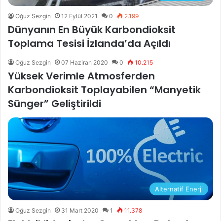
Oğuz Sezgin
12 Eylül 2021
0
2.199
Dünyanın En Büyük Karbondioksit
Toplama Tesisi İzlanda’da Açıldı
Oğuz Sezgin
07 Haziran 2020
0
10.215
Yüksek Verimle Atmosferden
Karbondioksit Toplayabilen “Manyetik
Sünger” Geliştirildi
Alternatif Enerji
Oğuz Sezgin
31 Mart 2020
1
11.378