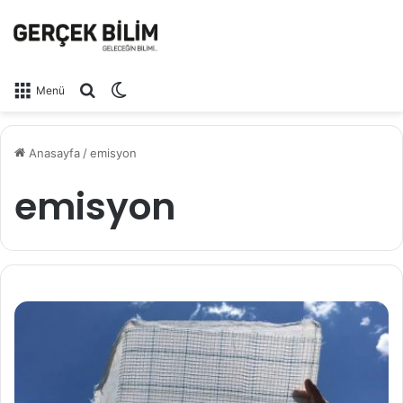
Arama yap ...
Dış görünümü değiştir
Menü
Anasayfa
/
emisyon
emisyon