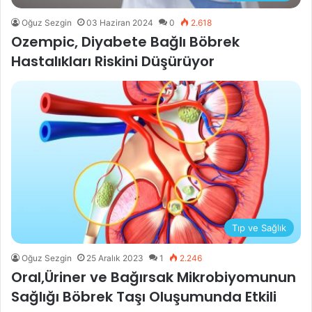
Oğuz Sezgin
03 Haziran 2024
0
2.618
Ozempic, Diyabete Bağlı Böbrek
Hastalıkları Riskini Düşürüyor
Tıp ve Sağlık
Oğuz Sezgin
25 Aralık 2023
1
2.246
Oral,Üriner ve Bağırsak Mikrobiyomunun
Sağlığı Böbrek Taşı Oluşumunda Etkili