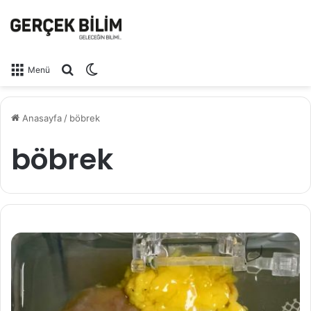
Arama yap ...
Dış görünümü değiştir
Menü
Anasayfa
/
böbrek
böbrek