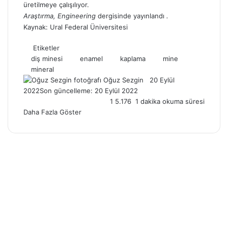
üretilmeye çalışılıyor.
Araştırma, Engineering
dergisinde yayınlandı
.
Kaynak:
Ural Federal Üniversitesi
Etiketler
diş minesi
enamel
kaplama
mine
mineral
Follow
Bir
Oğuz Sezgin
20 Eylül
on
e-
2022
Son güncelleme: 20 Eylül 2022
X
posta
1
5.176
1 dakika okuma süresi
göndermek
Daha Fazla Göster