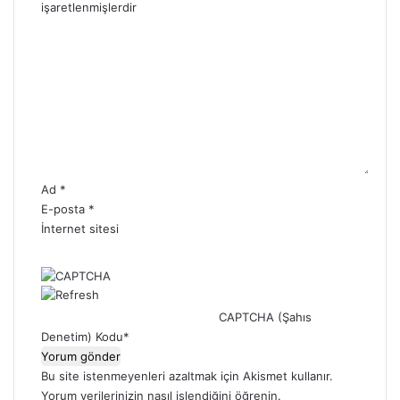
işaretlenmişlerdir
Y
o
r
u
m
*
Ad
*
E-posta
*
İnternet sitesi
CAPTCHA (Şahıs
Denetim) Kodu
*
Bu site istenmeyenleri azaltmak için Akismet kullanır.
Yorum verilerinizin nasıl işlendiğini öğrenin.