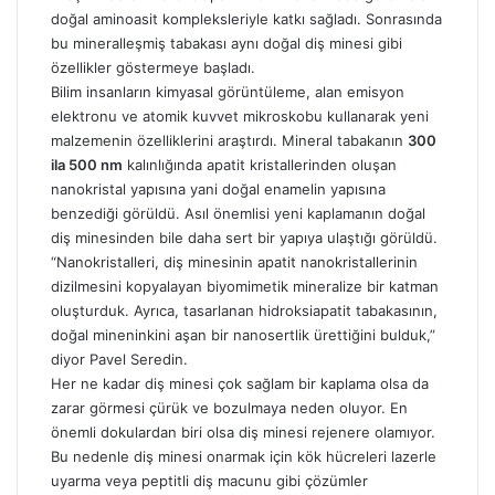
doğal aminoasit kompleksleriyle katkı sağladı. Sonrasında
bu mineralleşmiş tabakası aynı doğal diş minesi gibi
özellikler göstermeye başladı.
Bilim insanların kimyasal görüntüleme, alan emisyon
elektronu ve atomik kuvvet mikroskobu kullanarak yeni
malzemenin özelliklerini araştırdı. Mineral tabakanın
300
ila 500 nm
kalınlığında apatit kristallerinden oluşan
nanokristal yapısına yani doğal enamelin yapısına
benzediği görüldü. Asıl önemlisi yeni kaplamanın doğal
diş minesinden bile daha sert bir yapıya ulaştığı görüldü.
“Nanokristalleri, diş minesinin apatit nanokristallerinin
dizilmesini kopyalayan biyomimetik mineralize bir katman
oluşturduk. Ayrıca, tasarlanan hidroksiapatit tabakasının,
doğal mineninkini aşan bir nanosertlik ürettiğini bulduk,”
diyor Pavel Seredin.
Her ne kadar diş minesi çok sağlam bir kaplama olsa da
zarar görmesi çürük ve bozulmaya neden oluyor. En
önemli dokulardan biri olsa diş minesi rejenere olamıyor.
Bu nedenle diş minesi onarmak için kök hücreleri lazerle
uyarma veya peptitli diş macunu gibi çözümler