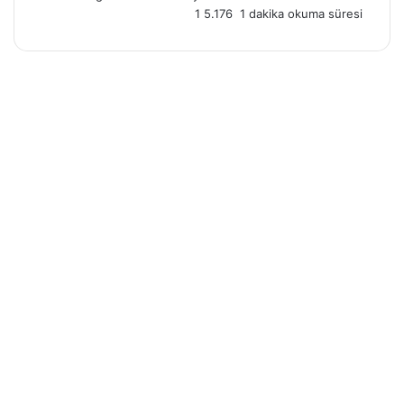
X
posta
1
5.176
1 dakika okuma süresi
göndermek