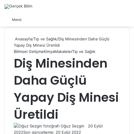
Arama yap ...
Dış görünümü değiştir
Menü
Anasayfa
/
Tıp ve Sağlık
/
Diş Minesinden Daha Güçlü
Yapay Diş Minesi Üretildi
Bilimsel Gelişme
Kimya
Makaleler
Tıp ve Sağlık
Diş Minesinden
Daha Güçlü
Yapay Diş Minesi
Üretildi
Follow
Bir
Oğuz Sezgin
20 Eylül
on
e-
2022
Son güncelleme: 20 Eylül 2022