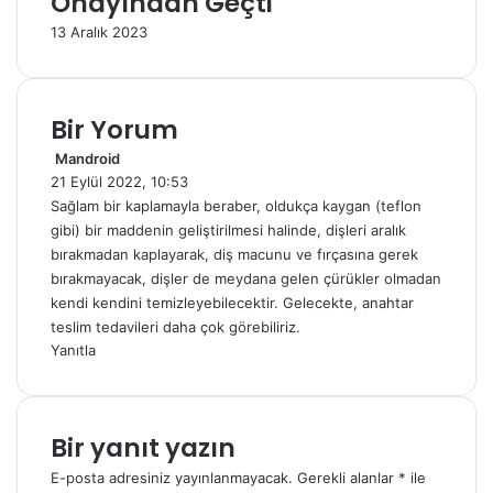
Onayından Geçti
13 Aralık 2023
Bir Yorum
Mandroid
d
21 Eylül 2022, 10:53
e
d
Sağlam bir kaplamayla beraber, oldukça kaygan (teflon
i
gibi) bir maddenin geliştirilmesi halinde, dişleri aralık
k
bırakmadan kaplayarak, diş macunu ve fırçasına gerek
i
bırakmayacak, dişler de meydana gelen çürükler olmadan
:
kendi kendini temizleyebilecektir. Gelecekte, anahtar
teslim tedavileri daha çok görebiliriz.
Yanıtla
Bir yanıt yazın
E-posta adresiniz yayınlanmayacak.
Gerekli alanlar
*
ile