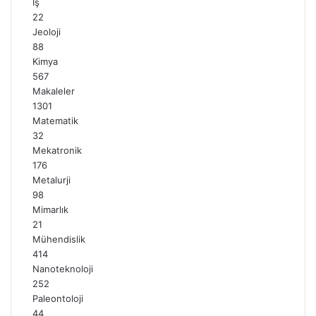
İş
22
Jeoloji
88
Kimya
567
Makaleler
1301
Matematik
32
Mekatronik
176
Metalurji
98
Mimarlık
21
Mühendislik
414
Nanoteknoloji
252
Paleontoloji
44