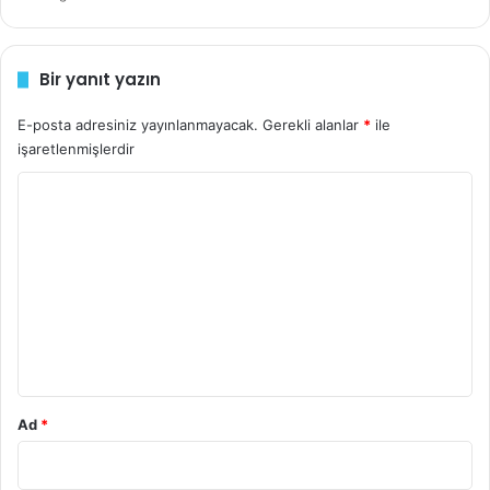
r
i
n
Bir yanıt yazın
i
z
E-posta adresiniz yayınlanmayacak.
Gerekli alanlar
*
ile
işaretlenmişlerdir
Y
o
r
u
m
*
Ad
*