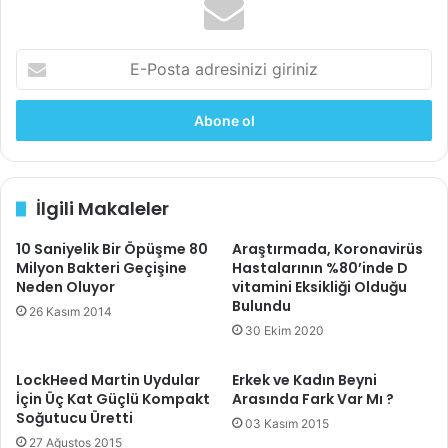
E
-
P
o
s
t
a
İlgili Makaleler
a
d
10 Saniyelik Bir Öpüşme 80
Araştırmada, Koronavirüs
r
Milyon Bakteri Geçişine
Hastalarının %80’inde D
e
Neden Oluyor
vitamini Eksikliği Olduğu
s
Bulundu
i
26 Kasım 2014
30 Ekim 2020
n
i
z
LockHeed Martin Uydular
Erkek ve Kadın Beyni
i
İçin Üç Kat Güçlü Kompakt
Arasında Fark Var Mı ?
g
Soğutucu Üretti
03 Kasım 2015
i
27 Ağustos 2015