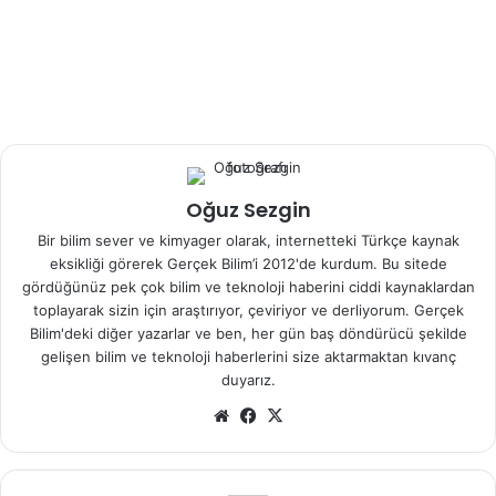
seçicilik arttırılabilecek.
Oğuz Sezgin
Bir bilim sever ve kimyager olarak, internetteki Türkçe kaynak
eksikliği görerek Gerçek Bilim’i 2012'de kurdum. Bu sitede
gördüğünüz pek çok bilim ve teknoloji haberini ciddi kaynaklardan
toplayarak sizin için araştırıyor, çeviriyor ve derliyorum. Gerçek
Bilim'deki diğer yazarlar ve ben, her gün baş döndürücü şekilde
gelişen bilim ve teknoloji haberlerini size aktarmaktan kıvanç
duyarız.
We
Fa
X
b
ce
sit
bo
esi
ok