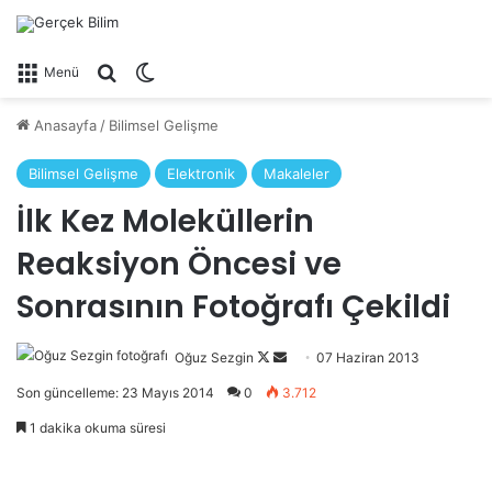
Arama yap ...
Dış görünümü değiştir
Menü
Anasayfa
/
Bilimsel Gelişme
Bilimsel Gelişme
Elektronik
Makaleler
İlk Kez Moleküllerin
Reaksiyon Öncesi ve
Sonrasının Fotoğrafı Çekildi
Oğuz Sezgin
Follow
Bir
07 Haziran 2013
on
e-
Son güncelleme: 23 Mayıs 2014
0
3.712
X
posta
1 dakika okuma süresi
göndermek