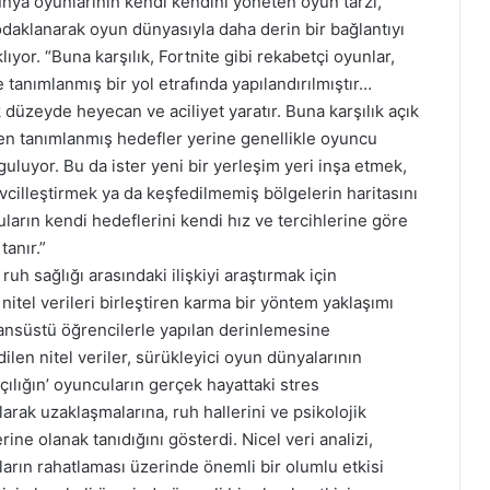
dünya oyunlarının kendi kendini yöneten oyun tarzı,
 odaklanarak oyun dünyasıyla daha derin bir bağlantıyı
lıyor. “Buna karşılık, Fortnite gibi rekabetçi oyunlar,
 tanımlanmış bir yol etrafında yapılandırılmıştır…
 düzeyde heyecan ve aciliyet yaratır. Buna karşılık açık
en tanımlanmış hedefler yerine genellikle oyuncu
uluyor. Bu da ister yeni bir yerleşim yeri inşa etmek,
 evcilleştirmek ya da keşfedilmemiş bölgelerin haritasını
ların kendi hedeflerini kendi hız ve tercihlerine göre
tanır.”
ruh sağlığı arasındaki ilişkiyi araştırmak için
 nitel verileri birleştiren karma bir yöntem yaklaşımı
ansüstü öğrencilerle yapılan derinlemesine
len nitel veriler, sürükleyici oyun dünyalarının
şçılığın’ oyuncuların gerçek hayattaki stres
larak uzaklaşmalarına, ruh hallerini ve psikolojik
erine olanak tanıdığını gösterdi. Nicel veri analizi,
ların rahatlaması üzerinde önemli bir olumlu etkisi