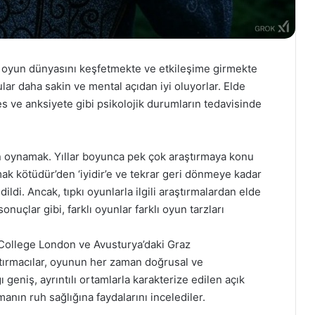
, oyun dünyasını keşfetmekte ve etkileşime girmekte
lar daha sakin ve mental açıdan iyi oluyorlar. Elde
es ve anksiyete gibi psikolojik durumların tedavisinde
n oynamak. Yıllar boyunca pek çok araştırmaya konu
ak kötüdür’den ‘iyidir’e ve tekrar geri dönmeye kadar
ildi. Ancak, tıpkı oyunlarla ilgili araştırmalardan elde
nuçlar gibi, farklı oyunlar farklı oyun tarzları
l College London ve Avusturya’daki Graz
tırmacılar, oyunun her zaman doğrusal ve
ı geniş, ayrıntılı ortamlarla karakterize edilen açık
nın ruh sağlığına faydalarını incelediler.