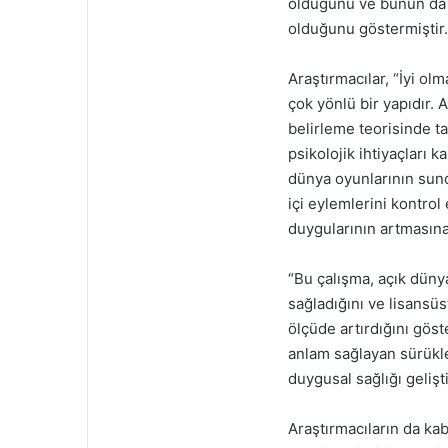
olduğunu ve bunun da i
olduğunu göstermiştir.
Araştırmacılar, “İyi ol
çok yönlü bir yapıdır.
belirleme teorisinde tan
psikolojik ihtiyaçları k
dünya oyunlarının sun
içi eylemlerini kontro
duygularının artmasına 
“Bu çalışma, açık dünya
sağladığını ve lisansü
ölçüde artırdığını gös
anlam sağlayan sürükle
duygusal sağlığı gelişt
Araştırmacıların da kab