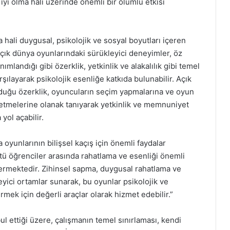
yi olma hali üzerinde önemli bir olumlu etkisi
ma hali duygusal, psikolojik ve sosyal boyutları içeren
 Açık dünya oyunlarındaki sürükleyici deneyimler, öz
ımlandığı gibi özerklik, yetkinlik ve alakalılık gibi temel
arşılayarak psikolojik esenliğe katkıda bulunabilir. Açık
duğu özerklik, oyuncuların seçim yapmalarına ve oyun
l etmelerine olanak tanıyarak yetkinlik ve memnuniyet
yol açabilir.
 oyunlarının bilişsel kaçış için önemli faydalar
stü öğrenciler arasında rahatlama ve esenliği önemli
termektedir. Zihinsel sapma, duygusal rahatlama ve
yici ortamlar sunarak, bu oyunlar psikolojik ve
irmek için değerli araçlar olarak hizmet edebilir.”
ul ettiği üzere, çalışmanın temel sınırlaması, kendi