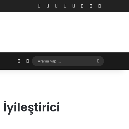
Facebook
X
YouTube
Instagram
RSS
Kayıt Ol
Rastgele Makale
Kenar Bölmes
Rastgele Makale
Dış görünümü değiştir
Arama
yap
...
yileştirici