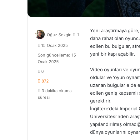
Yeni araştırmaya göre
Follow
Bir
Oğuz Sezgin
daha rahat olan oyuncu
on
e-
15 Ocak 2025
edilen bu bulgular, str
X
posta
yeni bir kapı açabilir.
göndermek
Son güncelleme: 15
Ocak 2025
Video oyunları ve oyu
0
oldular ve ‘oyun oynam
872
uzanan bulgular elde ed
3 dakika okuma
edilen geniş kapsamlı so
süresi
gerektirir.
İngiltere’deki Imperia
Üniversitesi’nden araş
yapılandırılmış olmadığ
dünya oyunlarını oynama