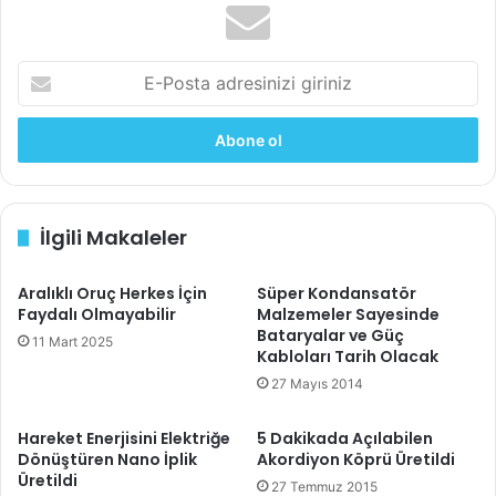
esi
ok
E
-
Gizmag
P
o
s
t
a
İlgili Makaleler
alüminyum-hava pili
batarya
a
d
ELEKTRİKLİ ARABA
elektrikli menzil
r
Aralıklı Oruç Herkes İçin
Süper Kondansatör
e
Faydalı Olmayabilir
Malzemeler Sayesinde
s
menzil
yeni
Bataryalar ve Güç
11 Mart 2025
i
Kabloları Tarih Olacak
n
27 Mayıs 2014
i
z
Hareket Enerjisini Elektriğe
5 Dakikada Açılabilen
i
Dönüştüren Nano İplik
Akordiyon Köprü Üretildi
g
Üretildi
27 Temmuz 2015
i