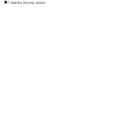
1 dakika okuma süresi
göndermek