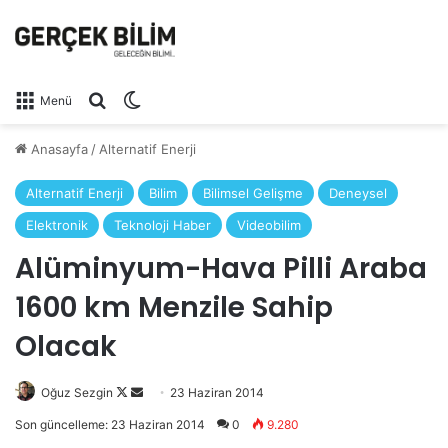
Arama yap ...
Dış görünümü değiştir
Menü
Anasayfa
/
Alternatif Enerji
Alternatif Enerji
Bilim
Bilimsel Gelişme
Deneysel
Elektronik
Teknoloji Haber
Videobilim
Alüminyum-Hava Pilli Araba
1600 km Menzile Sahip
Olacak
Oğuz Sezgin
Follow
Bir
23 Haziran 2014
on
e-
Son güncelleme: 23 Haziran 2014
0
9.280
X
posta