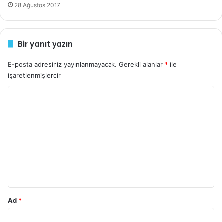
28 Ağustos 2017
r
i
n
i
Bir yanıt yazın
z
E-posta adresiniz yayınlanmayacak.
Gerekli alanlar
*
ile
işaretlenmişlerdir
Y
o
r
u
m
*
Ad
*