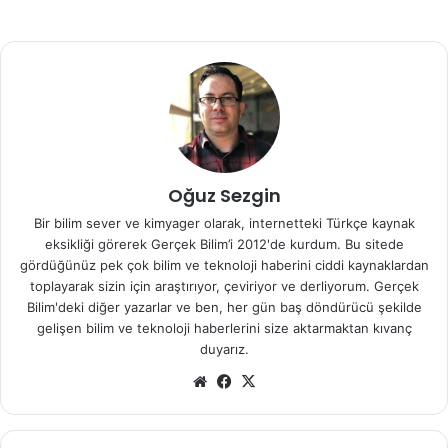
ihtiyaçlarını karşılayabilse de uzun yolculuklarda
alüminyum-hava pilleri inanılmaz bir menzil yaratarak eski
pillere fark atıyor. Ayrıca piller bitince alüminyum geri
dönüştürülebiliyor.
Phinergy ‘ye göre sadece 50 alüminyum plakalık bir
alüminyum-hava pili aracı 32 km götürebiliyor. Bu
Oğuz Sezgin
bataryaya lityum hava konfigürasyonu da eklenince,
elektrik arabaların menzili 1600 km’ye kadar çıkabiliyor.
Bir bilim sever ve kimyager olarak, internetteki Türkçe kaynak
Ayrıca bu geliştirme sayesinde geleceğin hibrit araçlarının
eksikliği görerek Gerçek Bilim’i 2012'de kurdum. Bu sitede
gördüğünüz pek çok bilim ve teknoloji haberini ciddi kaynaklardan
da menzili arttırılabilir.
toplayarak sizin için araştırıyor, çeviriyor ve derliyorum. Gerçek
Bilim'deki diğer yazarlar ve ben, her gün baş döndürücü şekilde
Her şeye rağmen, alüminyum plaka anotlarında enerji
gelişen bilim ve teknoloji haberlerini size aktarmaktan kıvanç
yoğunluğu 8 kWh/kg, olduğundan çok da yüksek
duyarız.
performans alınamayabilir. Videoda ilk prototip arabalardan
We
Fa
X
birini görebilirsiniz.
b
ce
sit
bo
http://youtu.be/cNauK0Gb1-c