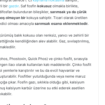
santigrat derece (°C)
kaynama noktasına
sahiptir;
li bir
gazdır
. Saf fosfin
kokusuz
olmakla birlikte,
 difosfan bulunduran bileşikler,
sarımsak ya da çürük
hoş olmayan bir
kokuya sahiptir. Ticari olarak üretilen
edici olması amacıyla
sarımsak esansı eklenmektedir.
ürümüş balık kokusu olan renksiz, yanıcı ve zehirli bir
ttiğinde kendiliğinden alev alabilir. Gaz, sıvılaştırılmış,
nakledilir.
hos, Phostoxin, Quick Phos) ve çinko fosfit, sırasıyla
rgen ilacı olarak kullanılan katı maddelerdir. Çinko fosfit
i yemlerle karıştırılır ve bu da evcil hayvanlar ve
oluşturabilir. Fosfitler yutulduğunda veya neme maruz
çığa çıkar. Fosfin gazı, sıklıkla olduğu gibi, kalsiyum
lmuş kalsiyum karbür üzerine su etki ederek asetilen
kabilir.