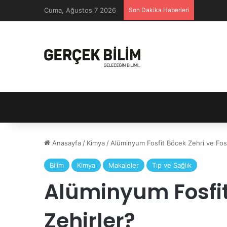
Cuma, Ağustos 7 2026
Son Dakika Haberleri
Anasayfa
/
Kimya
/
Alüminyum Fosfit Böcek Zehri ve Fosf
Bilim
Kimya
Makaleler
Tıp ve Sağlık
Alüminyum Fosfit 
Zehirler?