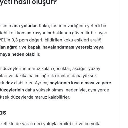
yeti nasıl oluşur?
tesinin
ana yoludur.
Koku, fosfinin varlığının yeterli bir
tehlikeli konsantrasyonlar hakkında güvenilir bir uyarı
L’in 0,3 ppm değeri, bildirilen koku eşikleri aralığı
an ağırdır ve kapalı, havalandırması yetersiz veya
maya neden olabilir.
fin düzeylerine maruz kalan çocuklar, akciğer yüzey
anları ve dakika hacmi:ağırlık oranları daha yüksek
ek doz
alabilirler. Ayrıca,
boylarının kısa olması ve yere
düzeylerinin
daha yüksek olması nedeniyle, aynı yerde
ksek düzeylerde maruz kalabilirler.
as
özellikle de yaralı deri yoluyla emilebilir ve bu yolla