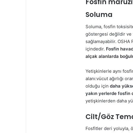
Fosfin maruzi
Soluma
Soluma, fosfin toksisi
göstergesi değildir ve 
sağlamayabilir. OSHA PE
içindedir.
Fosfin havad
alçak alanlarda boğul
Yetişkinlerle aynı fos
alanı:vücut ağırlığı or
olduğu için
daha yüks
yakın yerlerde fosfin 
yetişkinlerden daha yü
Cilt/Göz Tem
Fosfitler deri yoluyla, 