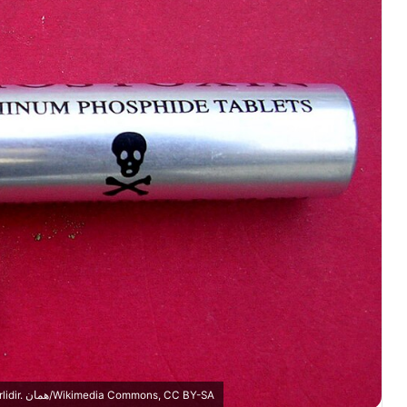
Alüminyum Fosfit böcek zehrinden çıkan fosfin gazı çok zehirlidir. همان/Wikimedia Commons, CC BY-SA