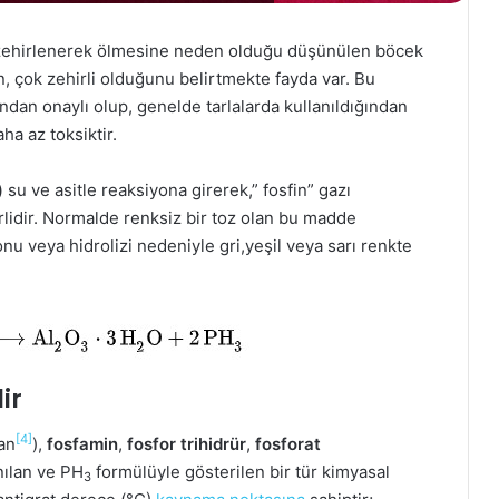
in zehirlenerek ölmesine neden olduğu düşünülen böcek
n, çok zehirli olduğunu belirtmekte fayda var. Bu
ından onaylı olup, genelde tarlalarda kullanıldığından
ha az toksiktir.
)
su ve asitle reaksiyona girerek,” fosfin” gazı
rlidir. Normalde renksiz bir toz olan bu madde
onu veya hidrolizi nedeniyle gri,yeşil veya sarı renkte
ir
[4]
an
),
fosfamin
,
fosfor trihidrür
,
fosforat
nılan ve PH
formülüyle gösterilen bir tür kimyasal
3