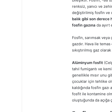
bileşiktir. Fosfin, -88 
renksiz, yanıcı ve zehir
değiştirilmiş fosfin ve
balık gibi son derece 
fosfin gazına
da ayırt 
Fosfin, sarımsak veya ç
gazdır. Hava ile temas e
sıkıştırılmış gaz olarak 
Alüminyum fosfit
(Celp
tahıl fumigantı ve kemi
genellikle mısır unu gib
çocuklar için tehlike 
kaldığında fosfin gazı a
fosfit ile kontamine o
oluştuğunda da açığa çı