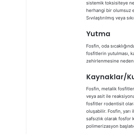
sistemik toksisiteye ne
herhangi bir olumsuz e
Sıvılaştırılmış veya sı
Yutma
Fosfin, oda sıcaklığınd
fosfitlerin yutulması, k
zehirlenmesine neden o
Kaynaklar/Ku
Fosfin, metalik fosfitl
veya asit ile reaksiyo
fosfitler rodentisit ola
oluşabilir. Fosfin, yarı
safsızlık olarak fosfor 
polimerizasyon başlatıcı