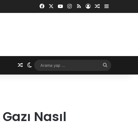
Facebook
X
YouTube
Instagram
RSS
Kayıt Ol
Rastgele Makale
Kenar Bölme
Rastgele Makale
Dış görünümü değiştir
Arama
yap
...
 Gazı Nasıl