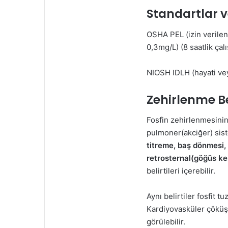
Standartlar 
OSHA PEL (izin verilen
0,3mg/L) (8 saatlik çal
NIOSH IDLH (hayati vey
Zehirlenme Bel
Fosfin zehirlenmesinin 
pulmoner(akciğer) siste
titreme, baş dönmesi, 
retrosternal(göğüs kem
belirtileri içerebilir.
Aynı belirtiler fosfit t
Kardiyovasküler çöküşü
görülebilir.