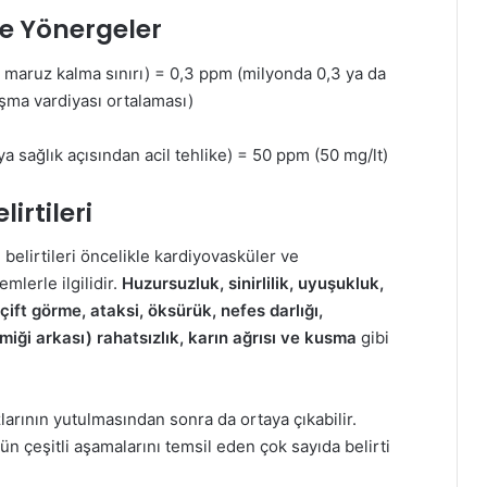
ve Yönergeler
 maruz kalma sınırı) = 0,3 ppm (milyonda 0,3 ya da
ışma vardiyası ortalaması)
a sağlık açısından acil tehlike) = 50 ppm (50 mg/lt)
irtileri
belirtileri öncelikle kardiyovasküler ve
mlerle ilgilidir.
Huzursuzluk, sinirlilik, uyuşukluk,
çift görme, ataksi, öksürük, nefes darlığı,
iği arkası) rahatsızlık, karın ağrısı ve kusma
gibi
uzlarının yutulmasından sonra da ortaya çıkabilir.
n çeşitli aşamalarını temsil eden çok sayıda belirti