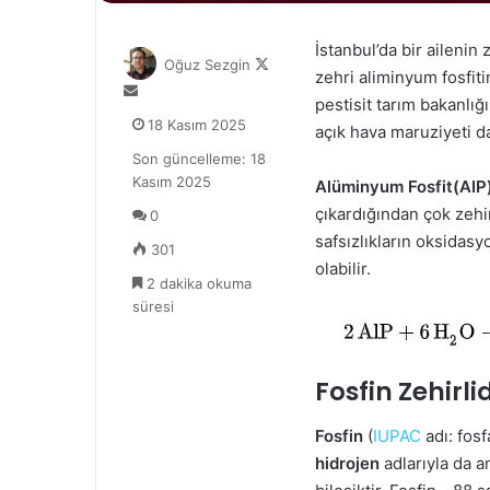
İstanbul’da bir ailen
Follow
Oğuz Sezgin
zehri aliminyum fosfiti
on
Bir
pestisit tarım bakanlığ
X
e-
18 Kasım 2025
açık hava maruziyeti da
posta
Son güncelleme: 18
göndermek
Kasım 2025
Alüminyum Fosfit(AIP
çıkardığından çok zehi
0
safsızlıkların oksidasy
301
olabilir.
2 dakika okuma
süresi
Fosfin Zehirlid
Fosfin
(
IUPAC
adı: fosf
hidrojen
adlarıyla da a