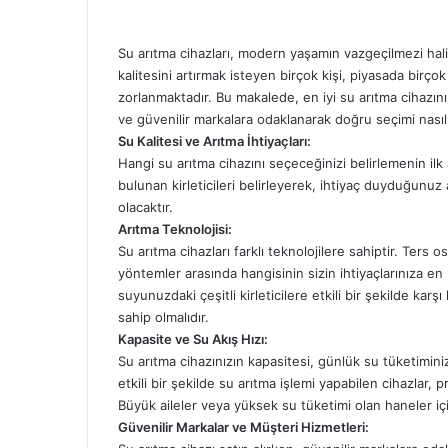
Su arıtma cihazları, modern yaşamın vazgeçilmezi hali
kalitesini artırmak isteyen birçok kişi, piyasada birç
zorlanmaktadır. Bu makalede,
en iyi
su arıtma cihazın
ve güvenilir markalara odaklanarak doğru seçimi nasıl 
Su Kalitesi ve Arıtma İhtiyaçları:
Hangi su arıtma cihazını seçeceğinizi belirlemenin ilk
bulunan kirleticileri belirleyerek, ihtiyaç duyduğunu
olacaktır.
Arıtma Teknolojisi:
Su arıtma cihazları farklı teknolojilere sahiptir. Ters
yöntemler arasında hangisinin sizin ihtiyaçlarınıza en
suyunuzdaki çeşitli kirleticilere etkili bir şekilde kar
sahip olmalıdır.
Kapasite ve Su Akış Hızı:
Su arıtma cihazınızın kapasitesi, günlük su tüketiminiz
etkili bir şekilde su arıtma işlemi yapabilen cihazlar, p
Büyük aileler veya yüksek su tüketimi olan haneler iç
Güvenilir Markalar ve Müşteri Hizmetleri: