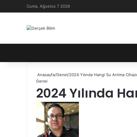
Cuma, Ağustos 7 2026
Anasayfa
/
Genel
/
2024 Yılında Hangi Su Arıtma Cihazı
Genel
2024 Yılında Ha
Follow
Bir
on
e-
X
posta
göndermek