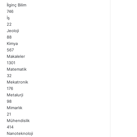
İlginç Bilim
746
İş
22
Jeoloji
88
Kimya
567
Makaleler
1301
Matematik
32
Mekatronik
176
Metalurji
98
Mimarlık
21
Mühendislik
414
Nanoteknoloji