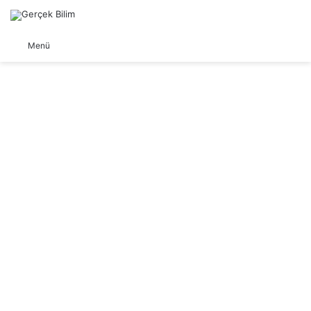
Arama yap ...
Dış görünümü değiştir
Menü