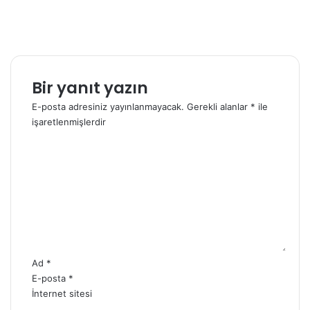
Bir yanıt yazın
E-posta adresiniz yayınlanmayacak.
Gerekli alanlar
*
ile
işaretlenmişlerdir
Y
o
r
u
m
*
Ad
*
E-posta
*
İnternet sitesi