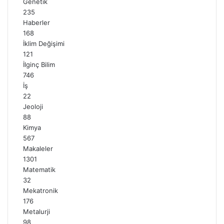
Genetik
235
Haberler
168
İklim Değişimi
121
İlginç Bilim
746
İş
22
Jeoloji
88
Kimya
567
Makaleler
1301
Matematik
32
Mekatronik
176
Metalurji
98