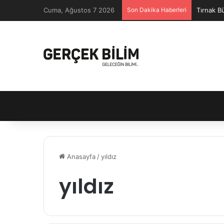
Cuma, Ağustos 7 2026
Son Dakika Haberleri
Tırnak B
Anasayfa
/
yıldız
yıldız