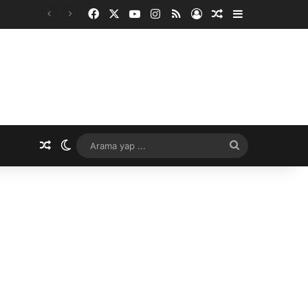
Facebook
X
YouTube
Instagram
RSS
Kayıt Ol
Rastgele Makale
Kenar Bölme
Rastgele Makale
Dış görünümü değiştir
Arama
yap
...