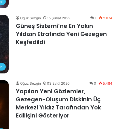
mi
Oğuz Sezgin
15 Şubat 2022
1
2.074
Güneş Sistemi’ne En Yakın
Yıldızın Etrafında Yeni Gezegen
Keşfedildi
an
Oğuz Sezgin
03 Eylül 2020
0
5.484
Yapılan Yeni Gözlemler,
Gezegen-Oluşum Diskinin Üç
Merkezi Yıldız Tarafından Yok
Edilişini Gösteriyor