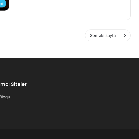
mi
Sonraki sayfa
mcı Siteler
 Blogu