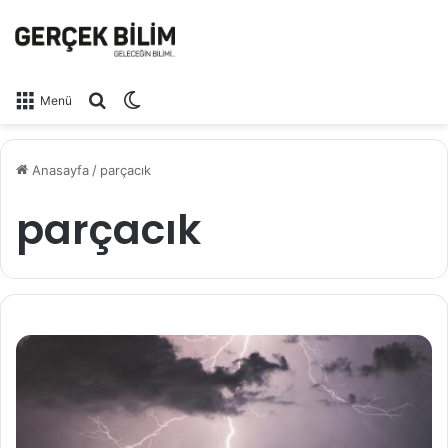
Arama yap ...
Dış görünümü değiştir
Menü
Anasayfa
/
parçacık
parçacık