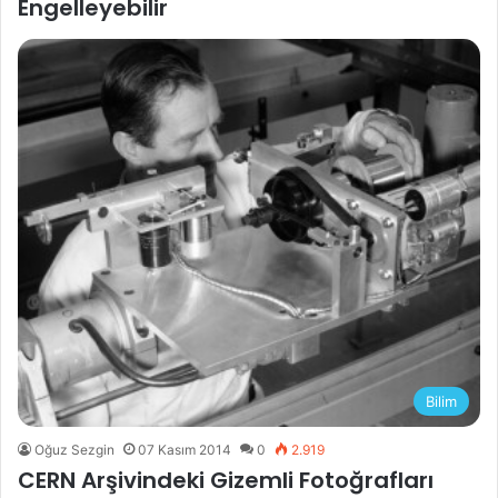
Engelleyebilir
Bilim
Oğuz Sezgin
07 Kasım 2014
0
2.919
CERN Arşivindeki Gizemli Fotoğrafları