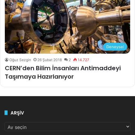
Deneysel
Oğuz Sezgin
26 Şubat 2018
2
14.727
CERN’den Bilim İnsanları Antimaddeyi
Taşımaya Hazırlanıyor
ARŞİV
ARŞİV