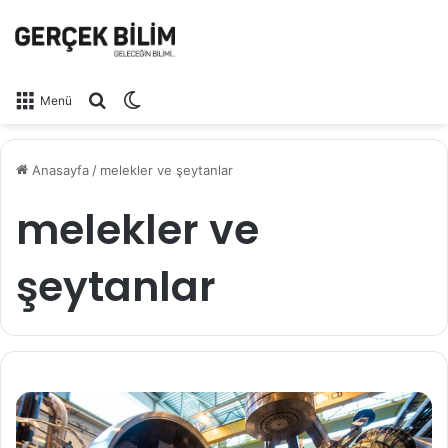
Arama yap ...
Dış görünümü değiştir
Menü
Anasayfa
/
melekler ve şeytanlar
melekler ve
şeytanlar