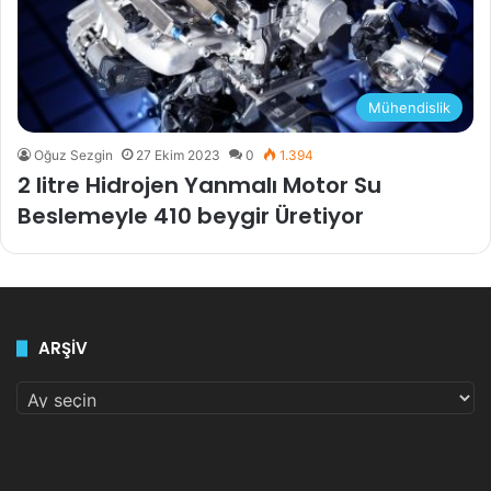
Mühendislik
Oğuz Sezgin
27 Ekim 2023
0
1.394
2 litre Hidrojen Yanmalı Motor Su
Beslemeyle 410 beygir Üretiyor
ARŞİV
ARŞİV