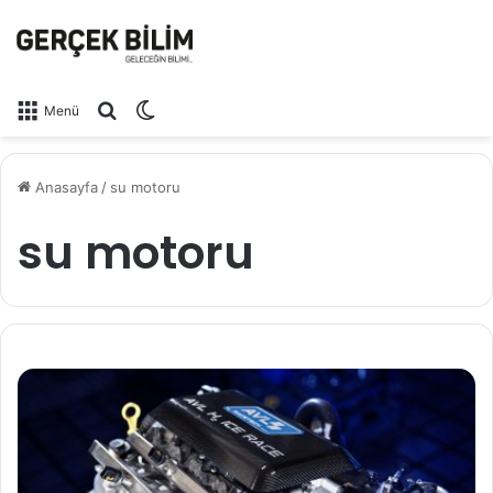
Arama yap ...
Dış görünümü değiştir
Menü
Anasayfa
/
su motoru
su motoru