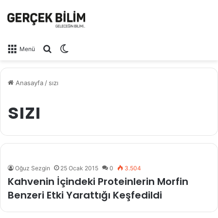
Arama yap ...
Dış görünümü değiştir
Menü
Anasayfa
/
sızı
sızı
Oğuz Sezgin
25 Ocak 2015
0
3.504
Kahvenin İçindeki Proteinlerin Morfin
Benzeri Etki Yarattığı Keşfedildi