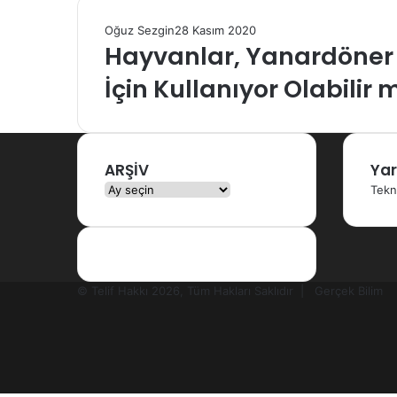
Oğuz Sezgin
28 Kasım 2020
Hayvanlar, Yanardöner 
İçin Kullanıyor Olabilir 
ARŞİV
Yar
ARŞİV
Tekn
© Telif Hakkı 2026, Tüm Hakları Saklıdır |
Gerçek Bilim
Facebook
X
YouTube
Instagram
RSS