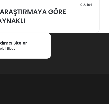
0
2.494
EL ARAŞTIRMAYA GÖRE
AYNAKLI
dımcı Siteler
oloji Blogu