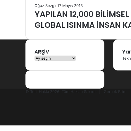
Oğuz Sezgin
17 Mayıs 2013
YAPILAN 12,000 BİLİMS
GLOBAL ISINMA İNSAN K
ARŞİV
Yar
ARŞİV
Tekn
© Telif Hakkı 2026, Tüm Hakları Saklıdır |
Gerçek Bilim
Facebook
X
YouTube
Instagram
RSS
Başa