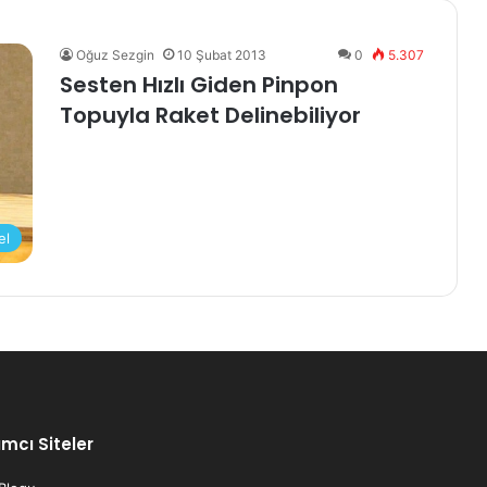
Oğuz Sezgin
10 Şubat 2013
0
5.307
Sesten Hızlı Giden Pinpon
Topuyla Raket Delinebiliyor
el
mcı Siteler