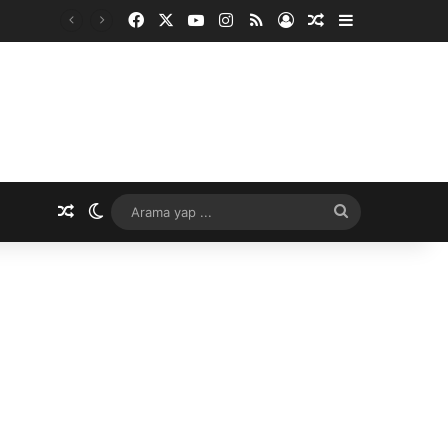
Facebook
X
YouTube
Instagram
RSS
Kayıt Ol
Rastgele Makale
Kenar Bölme
Rastgele Makale
Dış görünümü değiştir
Arama
yap
...