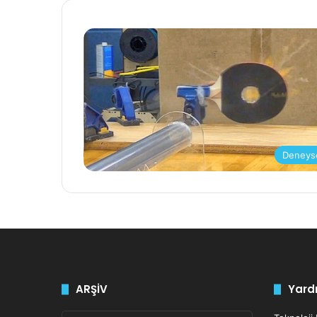
Deneys
ARŞİV
Yardı