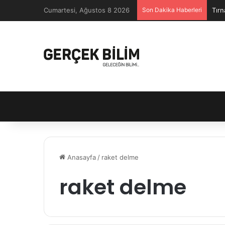
Cumartesi, Ağustos 8 2026
Son Dakika Haberleri
Tırn
Anasayfa
/
raket delme
raket delme