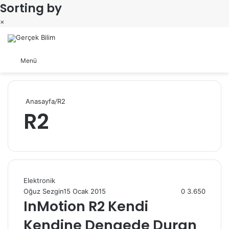
Sorting by
×
Arama yap ...
Dış görünümü değiştir
Menü
Anasayfa
/
R2
R2
Elektronik
Oğuz Sezgin
15 Ocak 2015
0
3.650
InMotion R2 Kendi
Kendine Dengede Duran