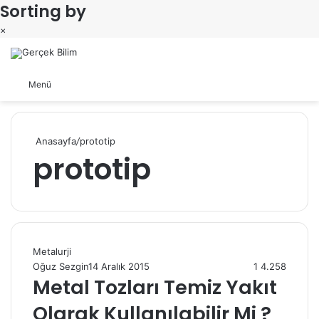
Sorting by
×
Arama yap ...
Dış görünümü değiştir
Menü
Anasayfa
/
prototip
prototip
Metalurji
Oğuz Sezgin
14 Aralık 2015
1
4.258
Metal Tozları Temiz Yakıt
Olarak Kullanılabilir Mi ?