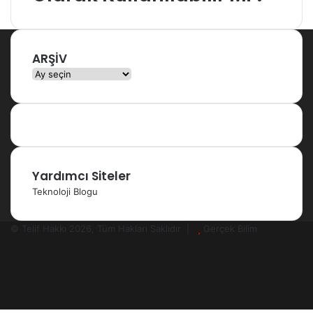
ARŞİV
ARŞİV
Yardımcı Siteler
Teknoloji Blogu
© Telif Hakkı 2026, Tüm Hakları Saklıdır |
Gerçek Bilim
Facebook
X
YouTube
Instagram
RSS