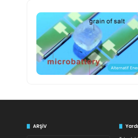
Alternatif Ener
ARŞİV
Yardı