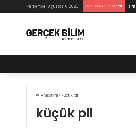
Perşembe, Ağustos 6 2026
Son Dakika Haberleri
Tırn
Anasayfa
/
küçük pil
küçük pil