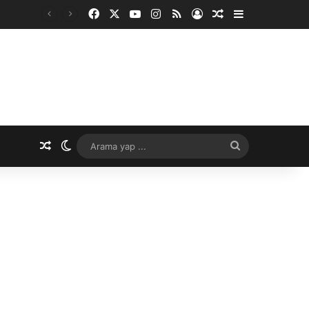
Facebook
X
YouTube
Instagram
RSS
Kayıt Ol
Rastgele Makale
Kenar Bölme
Rastgele Makale
Dış görünümü değiştir
Arama
yap
...