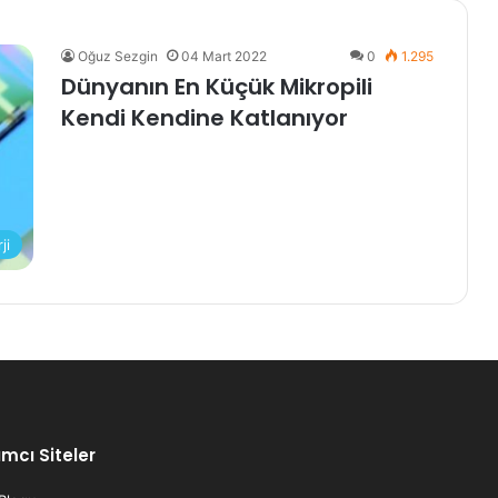
Oğuz Sezgin
04 Mart 2022
0
1.295
Dünyanın En Küçük Mikropili
Kendi Kendine Katlanıyor
ji
mcı Siteler