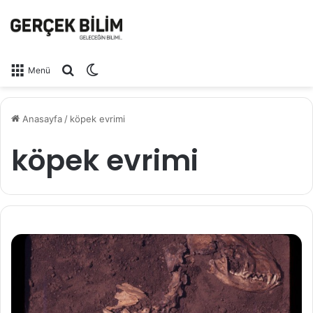
Arama yap ...
Dış görünümü değiştir
Menü
Anasayfa
/
köpek evrimi
köpek evrimi