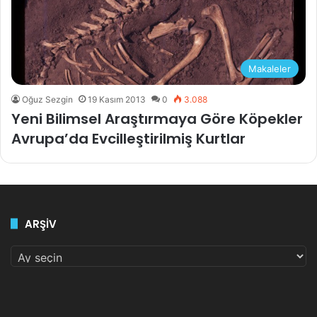
Makaleler
Oğuz Sezgin
19 Kasım 2013
0
3.088
Yeni Bilimsel Araştırmaya Göre Köpekler
Avrupa’da Evcilleştirilmiş Kurtlar
ARŞİV
ARŞİV