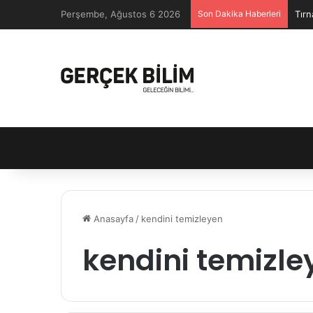
Perşembe, Ağustos 6 2026
Son Dakika Haberleri
Tırn
Anasayfa
/
kendini temizleyen
kendini temizle