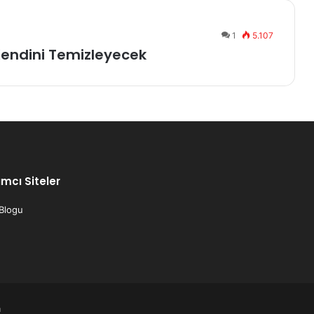
1
5.107
 Kendini Temizleyecek
mcı Siteler
 Blogu
m