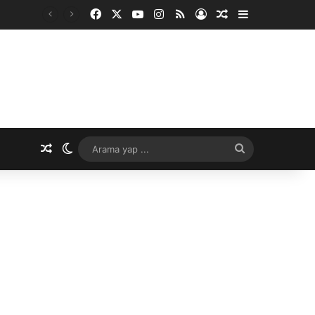
Facebook
X
YouTube
Instagram
RSS
Kayıt Ol
Rastgele Makale
Kenar Bölme
Rastgele Makale
Dış görünümü değiştir
Arama
yap
...