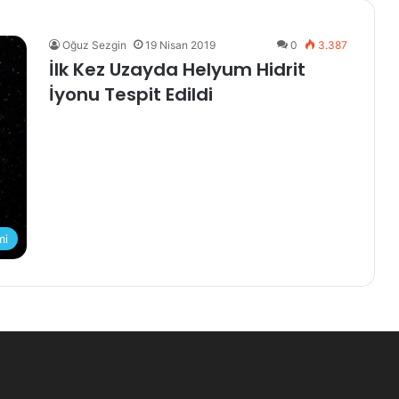
Oğuz Sezgin
19 Nisan 2019
0
3.387
İlk Kez Uzayda Helyum Hidrit
İyonu Tespit Edildi
mi