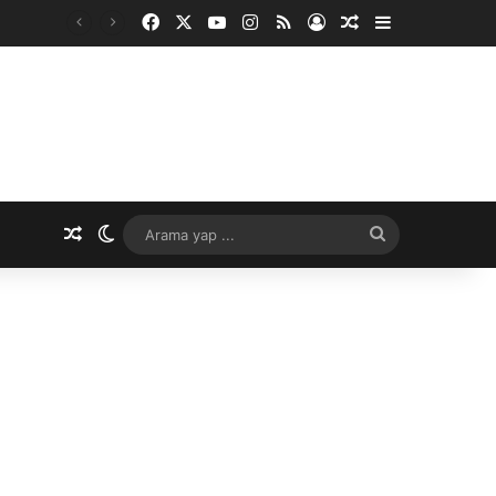
Facebook
X
YouTube
Instagram
RSS
Kayıt Ol
Rastgele Makale
Kenar Bölme
Rastgele Makale
Dış görünümü değiştir
Arama
yap
...