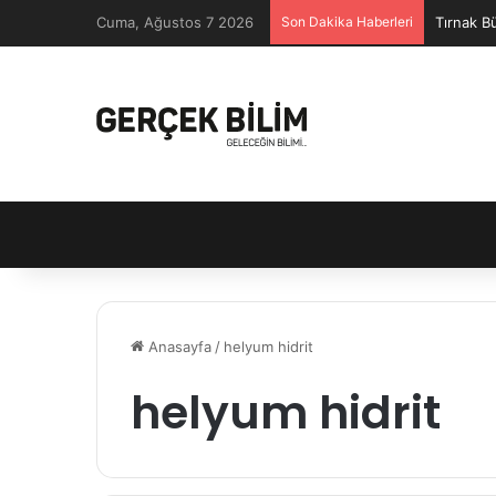
Cuma, Ağustos 7 2026
Son Dakika Haberleri
Tırnak B
Anasayfa
/
helyum hidrit
helyum hidrit