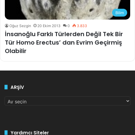
Bilim
Oğuz Sezgin
20 Ekim 2013
0
3.833
İnsanoğlu Farklı Türlerden Değil Tek Bir
Tür Homo Erectus’ dan Evrim Geçirmiş
Olabilir
ARŞİV
ARŞİV
Yardımcı Siteler