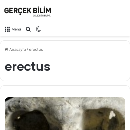
Arama yap ...
Dış görünümü değiştir
Menü
Anasayfa
/
erectus
erectus