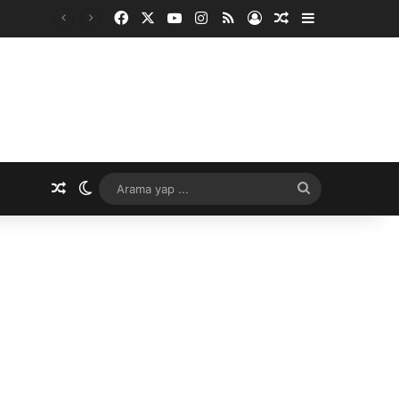
Facebook
X
YouTube
Instagram
RSS
Kayıt Ol
Rastgele Makale
Kenar Bölme
Rastgele Makale
Dış görünümü değiştir
Arama
yap
...