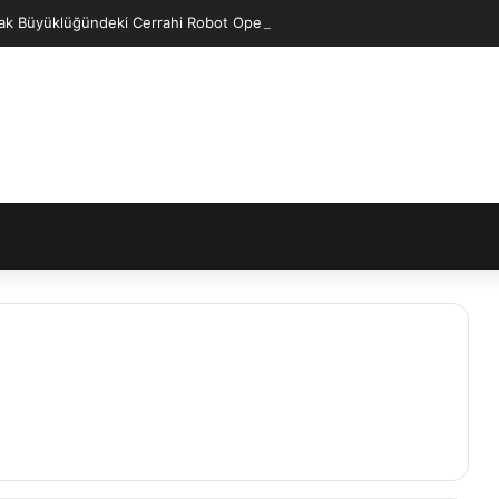
ak Büyüklüğündeki Cerrahi Robot Operasyonları Kolaylaştıracak