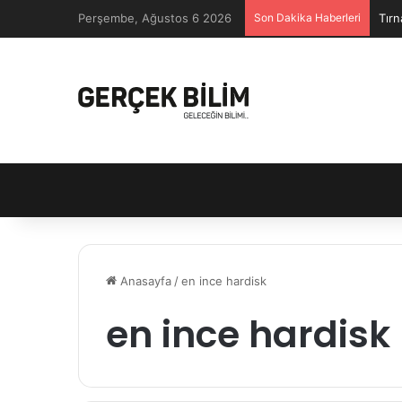
Perşembe, Ağustos 6 2026
Son Dakika Haberleri
Tırn
Anasayfa
/
en ince hardisk
en ince hardisk