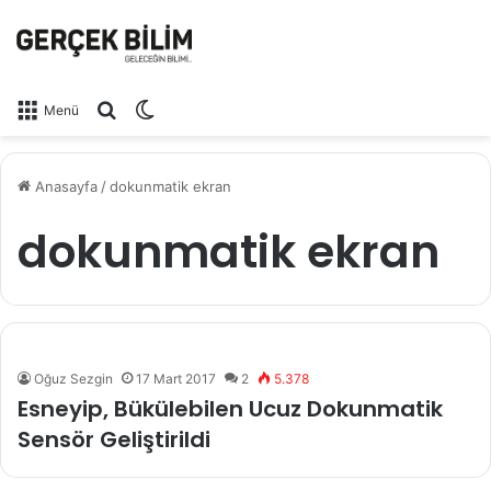
Arama yap ...
Dış görünümü değiştir
Menü
Anasayfa
/
dokunmatik ekran
dokunmatik ekran
Oğuz Sezgin
17 Mart 2017
2
5.378
Esneyip, Bükülebilen Ucuz Dokunmatik
Sensör Geliştirildi