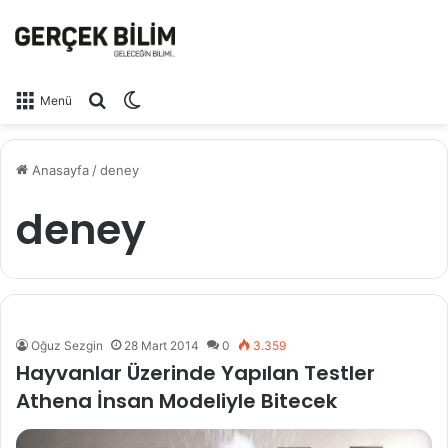
Arama yap ...
Dış görünümü değiştir
Menü
Anasayfa
/
deney
deney
Oğuz Sezgin
28 Mart 2014
0
3.359
Hayvanlar Üzerinde Yapılan Testler
Athena İnsan Modeliyle Bitecek