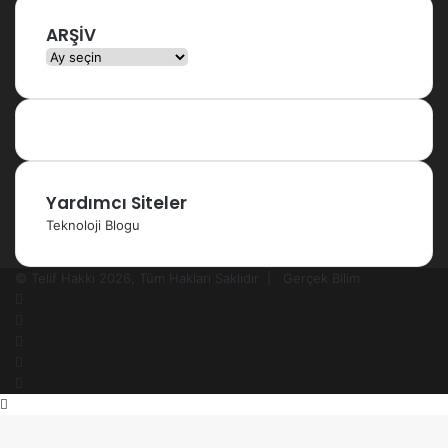
ARŞİV
ARŞİV
Yardımcı Siteler
Teknoloji Blogu
© Telif Hakkı 2026, Tüm Hakları Saklıdır |
Gerçek Bilim
Facebook
X
YouTube
Instagram
RSS
Başa
dön
tuşu