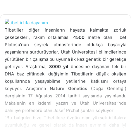
Tibetliler diğer insanların hayatta kalmakta zorluk
çekecekleri, rakım ortalaması
4500
metre olan Tibet
Platosu’nun seyrek atmosferinde oldukça başarıyla
yaşamlarını sürdürüyorlar. Utah Üniversitesi bilimcilerince
yürütülen bir çalışma bu uyuma ilk kez genetik bir gerekçe
getiriyor. Araştırma,
8000 yıl
öncesine dayanan tek bir
DNA baz çiftindeki değişimin Tibetlilerin düşük oksijen
koşullarında yaşayabilme yetilerine katkısını ortaya
koyuyor. Araştırma
Nature Genetics
(Doğa Genetiği)
dergisinin 17 Ağustos 2014 tarihli sayısında yayınlandı.
Makalenin en kıdemli yazarı ve Utah Universitesi’nde
dahiliye profesörü olan Josef Prchal şunları söylüyor:
”Bu bulgular bize Tibetlilere özgün olan yüksek irtifalara
uyumluluğu ve genel olarak da insan evrimini daha iyi