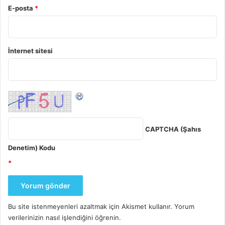
Benjamin Olenchock, Sabina Swierczek, Tsewang
E-posta
*
Tashi, Victor Gordeuk, Tana Wuren, Ge Ri-Li, Donald
A McClain, Tahsin M Khan, Parvaiz A Koul, Prasenjit
Guchhait, Mohamed E Salama, Jinchuan Xing, Gregg L
İnternet sitesi
Semenza, Ella Liberzon, Andrew Wilson, Tatum S
Simonson, Lynn B Jorde, William G Kaelin, Peppi
Koivunen, Josef T Prchal.
A genetic mechanism for
Tibetan high-altitude adaptation
.
Nature Genetics
,
2014; DOI:
10.1038/ng.3067
CAPTCHA (Şahıs
evrim
irtifa
mutasyon
tibet
Denetim) Kodu
yükseklik
*
Bu site istenmeyenleri azaltmak için Akismet kullanır.
Yorum
verilerinizin nasıl işlendiğini öğrenin.