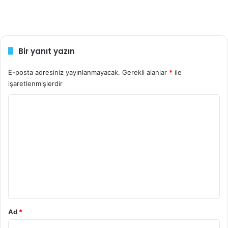
Bir yanıt yazın
E-posta adresiniz yayınlanmayacak.
Gerekli alanlar
*
ile
işaretlenmişlerdir
Y
o
r
u
m
*
Ad
*