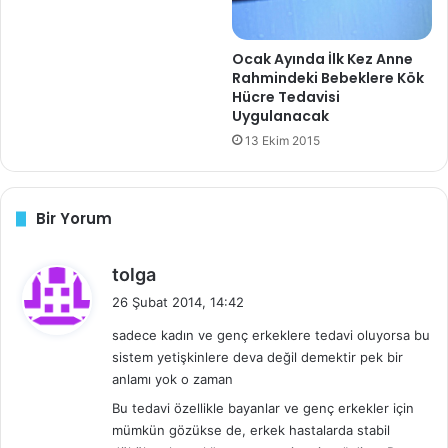
Ocak Ayında İlk Kez Anne
Rahmindeki Bebeklere Kök
Hücre Tedavisi
Uygulanacak
13 Ekim 2015
Bir Yorum
d
tolga
e
26 Şubat 2014, 14:42
d
sadece kadın ve genç erkeklere tedavi oluyorsa bu
i
sistem yetişkinlere deva değil demektir pek bir
k
anlamı yok o zaman
i
Bu tedavi özellikle bayanlar ve genç erkekler için
:
mümkün gözükse de, erkek hastalarda stabil