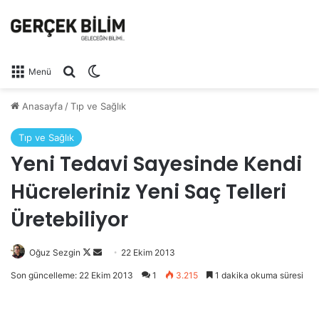
Arama yap ...
Dış görünümü değiştir
Menü
Anasayfa
/
Tıp ve Sağlık
Tıp ve Sağlık
Yeni Tedavi Sayesinde Kendi
Hücreleriniz Yeni Saç Telleri
Üretebiliyor
Oğuz Sezgin
Follow
Bir
22 Ekim 2013
on
e-
Son güncelleme: 22 Ekim 2013
1
3.215
1 dakika okuma süresi
X
posta
göndermek