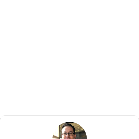
donörlerindekini eşlediğini gözlendi.
“ Bu tedavi saç dökülmesine karşı potansiyel bir tedavi
olacağını düşünüyoruz. Mevcut saç dökülmesi tedavileri
normalde saç dökülen saç foliküllerini yavaşlatarak, eski
saçların büyümesini hızlandırdığından yeni saç folikülü
oluşumuna neden olmuyor. Saç ekimde de arkadan saçlar
ön tarafa eklendiğinden yeni bir saç oluşumu mevcut değil.
Fakat bizim geliştirdiğimiz metot, mevcut metotların
tersine hastanın kendi hücrelerini kullanarak yeni foliküller
oluşturuyor. Bu tedavi özellikle bayanlar ve genç erkekler
için mümkün gözükse de, erkek hastalarda stabil dökülme
hastalığına çare getiremiyor.” diyor Dr. Christiano
Tedavi insanlarda test edilmeden önce halen üzerinde
çalışılması gerekse de özellikle
yanık hastaları
gibi cilt