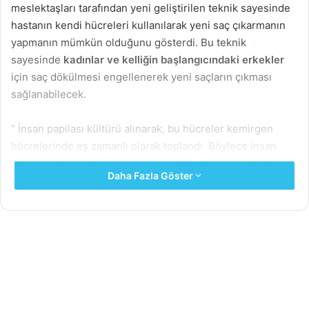
meslektaşları tarafından yeni geliştirilen teknik sayesinde
hastanın kendi hücreleri kullanılarak yeni saç çıkarmanın
yapmanın mümkün olduğunu gösterdi. Bu teknik
sayesinde
kadınlar ve kelliğin başlangıcındaki erkekler
için saç dökülmesi engellenerek yeni saçların çıkması
sağlanabilecek.
“ İnsan papilası kültürü alınarak, bu hücreler kemirgen
hücrelerinde eş zamanlı olarak toplandı. Böylece insan
derisindeki saç büyümesi için gerekli ortam yaratıldı,”
Daha Fazla Göster
diyor araştırmanın baş yazarı Dr. Claire A. Higgins.
Ekip kuşkularını test etmek için 7 insan donöründen aldığı
Papila hücrelerini doku kültürüne klonladı. Ekilen Papila
kültürleri birkaç gün içinde insan dermis ve epidermisi
arasında farelerin sırtlarına ekildi. 6 hafta içinde 7 fareden
5 ‘ inde yeni saç büyümesi gözlendi. Ayrıca yapılan DNA
testleri sonucunda yeni saç foliküllerinin insan