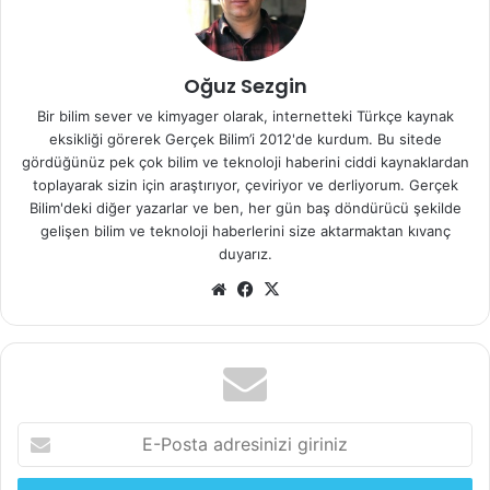
değişimine ihtiyaç duyan hastalarda gerçekten önemli bir
adım olabilir.
Oğuz Sezgin
Araştırma PNAS dergisinde yayınlandı. (
Proceedings of the
Bir bilim sever ve kimyager olarak, internetteki Türkçe kaynak
National Academy of Sciences (PNAS)
eksikliği görerek Gerçek Bilim’i 2012'de kurdum. Bu sitede
gördüğünüz pek çok bilim ve teknoloji haberini ciddi kaynaklardan
toplayarak sizin için araştırıyor, çeviriyor ve derliyorum. Gerçek
Bilim'deki diğer yazarlar ve ben, her gün baş döndürücü şekilde
Foliküllerin ürettiği papilla hücreleri saç teli üretiyor.
gelişen bilim ve teknoloji haberlerini size aktarmaktan kıvanç
duyarız.
We
Fa
X
b
ce
folikül
saç dökülmesi
sit
bo
esi
ok
E
-
P