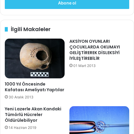
o
s
t
a
İlgili Makaleler
a
d
AKSİYON OYUNLARI
r
ÇOCUKLARDA OKUMAYI
e
GELİŞTİREREK DİSLEKSİYİ
s
İYİLEŞTİREBİLİR
i
01 Mart 2013
n
i
z
1000 Yıl Öncesinde
i
Kafatası Ameliyatı Yaptılar
g
30 Aralık 2013
i
r
Yeni Lazerle Akan Kandaki
i
Tümörlü Hücreler
n
Öldürülebiliyor
i
14 Haziran 2019
z