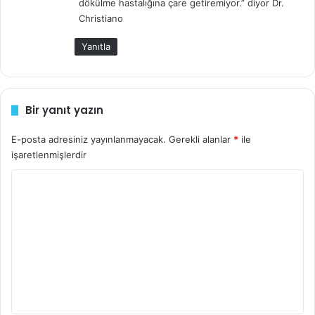
dökülme hastalığına çare getiremiyor.” diyor Dr.
Christiano
Yanıtla
Bir yanıt yazın
E-posta adresiniz yayınlanmayacak.
Gerekli alanlar
*
ile
işaretlenmişlerdir
Y
o
r
u
m
*