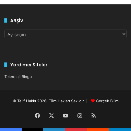
2
-
2
ARŞİV
0
2
ARŞİV
6
A
r
ş
i
v
Yardımcı Siteler
Teknoloji Blogu
© Telif Hakkı 2026, Tüm Hakları Saklıdır |
Gerçek Bilim
Facebook
X
YouTube
Instagram
RSS