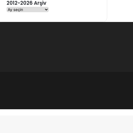
2012-2026 Arşiv
2
0
1
2
-
2
0
2
6
A
r
ş
i
v