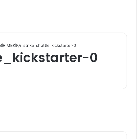
BİR MEKİK
/
i_strike_shuttle_kickstarter-0
e_kickstarter-0