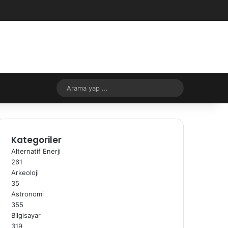
Facebook
X
YouTube
Instagram
RSS
Kayıt Ol
Rastgele Makale
Kenar Bölmes
Rastgele Makale
Dış görünümü değiştir
Arama
yap
...
Kategoriler
Alternatif Enerji
261
Arkeoloji
35
Astronomi
355
Bilgisayar
319