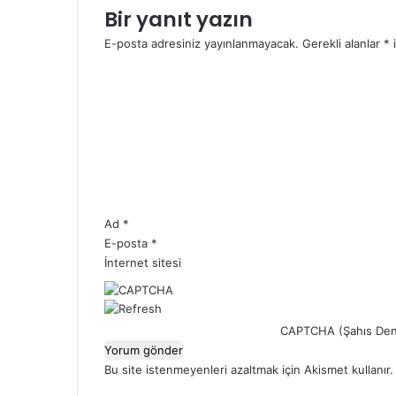
Bir yanıt yazın
E-posta adresiniz yayınlanmayacak.
Gerekli alanlar
*
i
Y
o
r
u
m
*
Ad
*
E-posta
*
İnternet sitesi
CAPTCHA (Şahıs Den
Bu site istenmeyenleri azaltmak için Akismet kullanır