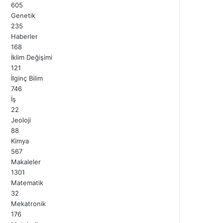
605
Genetik
235
Haberler
168
İklim Değişimi
121
İlginç Bilim
746
İş
22
Jeoloji
88
Kimya
567
Makaleler
1301
Matematik
32
Mekatronik
176