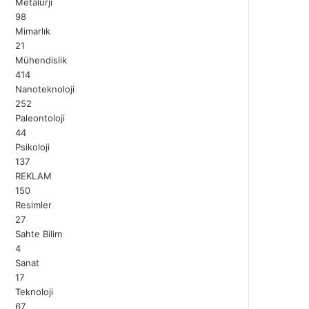
Metalurji
98
Mimarlık
21
Mühendislik
414
Nanoteknoloji
252
Paleontoloji
44
Psikoloji
137
REKLAM
150
Resimler
27
Sahte Bilim
4
Sanat
17
Teknoloji
67