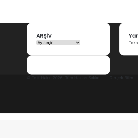
ARŞİV
Yar
ARŞİV
Tekn
© Telif Hakkı 2026, Tüm Hakları Saklıdır |
Gerçek Bilim
Facebook
X
YouTube
Instagram
RSS
Başa
dön
tuşu