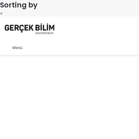
Sorting by
×
Arama yap ...
Dış görünümü değiştir
Menü