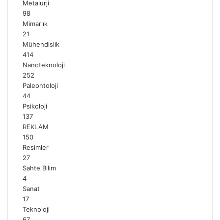
Metalurji
98
Mimarlık
21
Mühendislik
414
Nanoteknoloji
252
Paleontoloji
44
Psikoloji
137
REKLAM
150
Resimler
27
Sahte Bilim
4
Sanat
17
Teknoloji
67