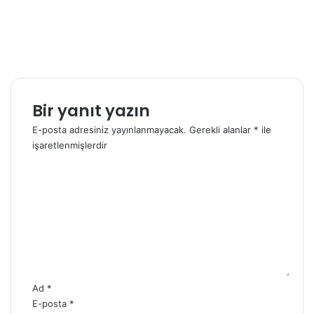
Bir yanıt yazın
E-posta adresiniz yayınlanmayacak.
Gerekli alanlar
*
ile
işaretlenmişlerdir
Y
o
r
u
m
*
Ad
*
E-posta
*