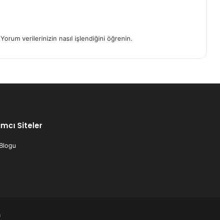
.
Yorum verilerinizin nasıl işlendiğini öğrenin.
mcı Siteler
 Blogu
m