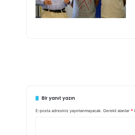
Bir yanıt yazın
E-posta adresiniz yayınlanmayacak.
Gerekli alanlar
*
i
Y
o