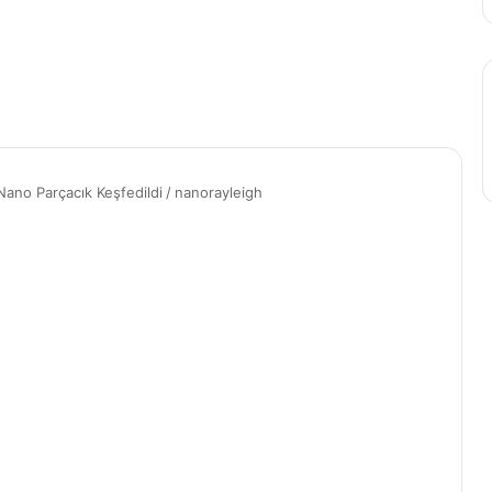
Nano Parçacık Keşfedildi
/
nanorayleigh