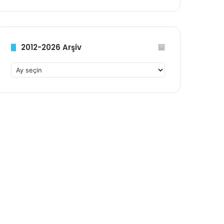
2012-2026 Arşiv
2
0
1
2
-
2
0
2
6
A
r
ş
i
v