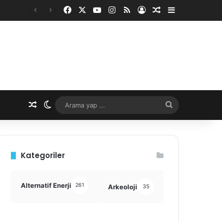
Facebook
X
YouTube
Instagram
RSS
Kayıt Ol
Rastgele Makale
Kenar Bölme
Rastgele Makale
Dış görünümü değiştir
Arama
yap
...
Kategoriler
Alternatif Enerji
261
Arkeoloji
Astronomi
35
355