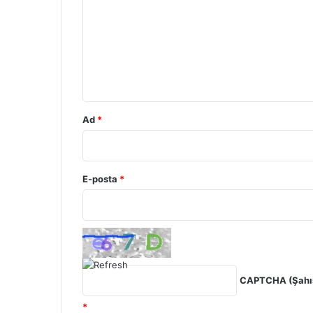
r
u
m
*
Ad
*
E-posta
*
CAPTCHA (Şahıs
*