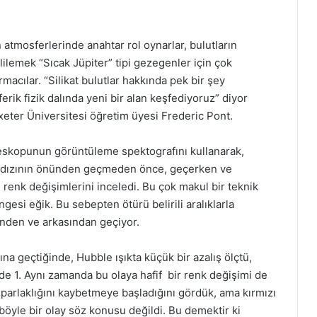
 atmosferlerinde anahtar rol oynarlar, bulutların
lilemek “Sıcak Jüpiter” tipi gezegenler için çok
rmacılar. “Silikat bulutlar hakkında pek bir şey
erik fizik dalında yeni bir alan keşfediyoruz” diyor
Exeter Üniversitesi öğretim üyesi Frederic Pont.
eskopunun görüntüleme spektografını kullanarak,
ldızının önünden geçmeden önce, geçerken ve
 renk değişimlerini inceledi. Bu çok makul bir teknik
esi eğik. Bu sebepten ötürü belirili aralıklarla
ünden ve arkasından geçiyor.
na geçtiğinde, Hubble ışıkta küçük bir azalış ölçtü,
 de 1. Aynı zamanda bu olaya hafif bir renk değişimi de
n parlaklığını kaybetmeye başladığını gördük, ama kırmızı
 böyle bir olay söz konusu değildi. Bu demektir ki