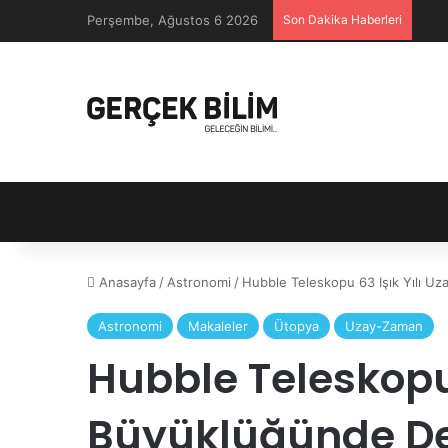
Perşembe, Ağustos 6 2026
Son Dakika Haberleri
Anasayfa
/
Astronomi
/
Hubble Teleskopu 63 Işık Yılı U
Astronomi
Makaleler
Ütopya
Uzay-Zaman
Hubble Teleskopu 
Büyüklüğünde De