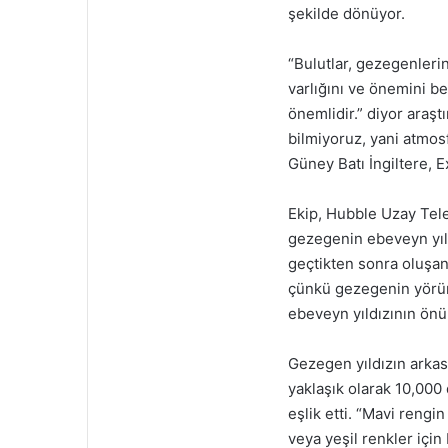
şekilde dönüyor.
“Bulutlar, gezegenlerin
varlığını ve önemini be
önemlidir.” diyor araştı
bilmiyoruz, yani atmosf
Güney Batı İngiltere, 
Ekip, Hubble Uzay Tel
gezegenin ebeveyn yı
geçtikten sonra oluşan
çünkü gezegenin yörüng
ebeveyn yıldızının ön
Gezegen yıldızın arkası
yaklaşık olarak 10,000
eşlik etti. “Mavi rengi
veya yeşil renkler için