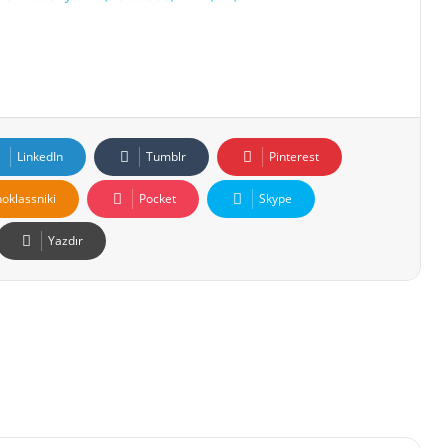
LinkedIn
Tumblr
Pinterest
oklassniki
Pocket
Skype
Yazdır