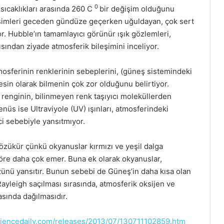
0
sıcaklıkları arasında 260 C
bir değişim olduğunu
ğişimleri geceden gündüze geçerken uğuldayan, çok sert
r. Hubble’ın tamamlayıcı görünür ışık gözlemleri,
sından ziyade atmosferik bileşimini inceliyor.
osferinin renklerinin sebeplerini, (güneş sistemindeki
esin olarak bilmenin çok zor olduğunu belirtiyor.
l renginin, bilinmeyen renk taşıyıcı moleküllerden
nüs ise Ultraviyole (UV) ışınları, atmosferindeki
i sebebiyle yansıtmıyor.
zükür çünkü okyanuslar kırmızı ve yeşil dalga
öre daha çok emer. Buna ek olarak okyanuslar,
ünü yansıtır. Bunun sebebi de Güneş’in daha kısa olan
Rayleigh saçılması sırasında, atmosferik oksijen ve
asında dağılmasıdır.
ciencedaily.com/releases/2013/07/130711102859.htm