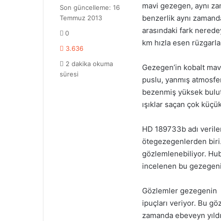
mavi gezegen, aynı z
e
Son güncelleme: 16
-
benzerlik aynı zamand
Temmuz 2013
p
arasındaki fark nered
0
o
km hızla esen rüzgarla
s
3.636
t
2 dakika okuma
Gezegen’in kobalt mavi
a
süresi
g
puslu, yanmış atmosferi
ö
bezenmiş yüksek bulut
n
ışıklar saçan çok küçük
d
e
HD 189733b adı verilen
r
m
ötegezegenlerden biri. 
e
gözlemlenebiliyor. Hub
k
incelenen bu gezegeni
Gözlemler gezegenin bu
ipuçları veriyor. Bu gö
zamanda ebeveyn yıldız