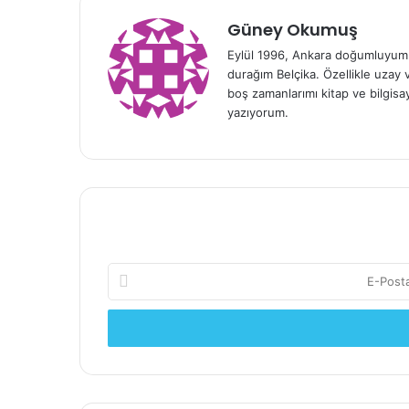
Güney Okumuş
Eylül 1996, Ankara doğumluyum.
durağım Belçika. Özellikle uzay 
boş zamanlarımı kitap ve bilgisay
yazıyorum.
E
-
P
o
s
t
a
a