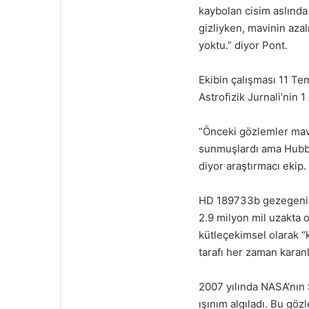
kaybolan cisim aslında
gizliyken, mavinin azal
yoktu.” diyor Pont.
Ekibin çalışması 11 Te
Astrofizik Jurnali’nin 
“Önceki gözlemler mavi
sunmuşlardı ama Hubble
diyor araştırmacı ekip.
HD 189733b gezegeni 2
2.9 milyon mil uzakta o
kütleçekimsel olarak “k
tarafı her zaman karanl
2007 yılında NASA’nın
ışınım algıladı. Bu göz