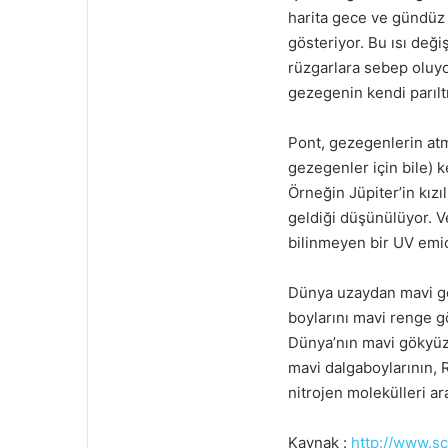
harita gece ve gündüz 
gösteriyor. Bu ısı de
rüzgarlara sebep oluyo
gezegenin kendi parıltı
Pont, gezegenlerin atm
gezegenler için bile) k
Örneğin Jüpiter’in kızı
geldiği düşünülüyor. Ve
bilinmeyen bir UV emic
Dünya uzaydan mavi gö
boylarını mavi renge g
Dünya’nın mavi gökyüz
mavi dalgaboylarının, 
nitrojen molekülleri ar
Kaynak :
http://www.s