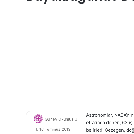
Astronomlar, NASA’nın 
B
Güney Okumuş
etrafında dönen, 63 ışı
i
16 Temmuz 2013
belirledi.Gezegen, doğ
r