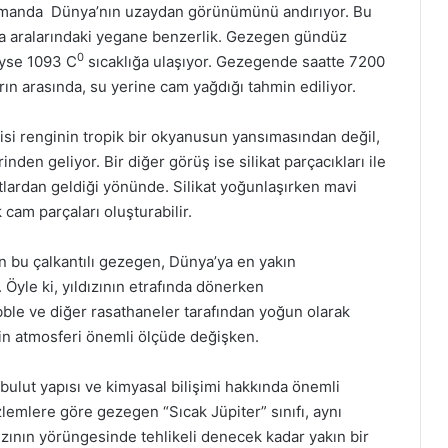
amanda Dünya’nın uzaydan görünümünü andırıyor. Bu
a aralarındaki yegane benzerlik. Gezegen gündüz
0
eyse 1093 C
sıcaklığa ulaşıyor. Gezegende saatte 7200
rın arasında, su yerine cam yağdığı tahmin ediliyor.
si renginin tropik bir okyanusun yansımasından değil,
nden geliyor. Bir diğer görüş ise silikat parçacıkları ile
lardan geldiği yönünde. Silikat yoğunlaşırken mavi
 cam parçaları oluşturabilir.
 bu çalkantılı gezegen, Dünya’ya en yakın
Öyle ki, yıldızının etrafında dönerken
ble ve diğer rasathaneler tarafından yoğun olarak
n atmosferi önemli ölçüde değişken.
lut yapısı ve kimyasal bilişimi hakkında önemli
zlemlere göre gezegen “Sıcak Jüpiter” sınıfı, aynı
ının yörüngesinde tehlikeli denecek kadar yakın bir