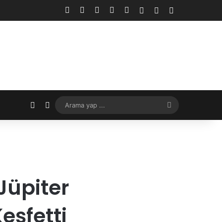
Facebook
X
YouTube
Instagram
RSS
Kayıt Ol
Rastgele Makale
Kenar Bölme
Rastgele Makale
Dış görünümü değiştir
Arama
yap
...
Jüpiter
şfetti