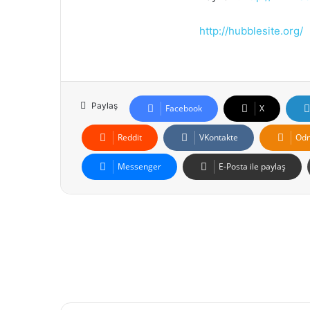
http://hubblesite.org/
Paylaş
Facebook
X
Reddit
VKontakte
Odn
Messenger
E-Posta ile paylaş