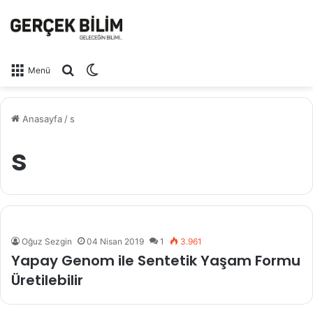
Arama yap ...
Dış görünümü değiştir
Menü
Anasayfa
/
s
s
Oğuz Sezgin
04 Nisan 2019
1
3.961
Yapay Genom ile Sentetik Yaşam Formu
Üretilebilir