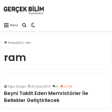
Arama yap ...
Dış görünümü değiştir
Menü
Anasayfa
/
ram
ram
Oğuz Sezgin
30 Eylül 2014
0
2.736
Beyni Taklit Eden Memristörler İle
Bellekler Geliştirilecek