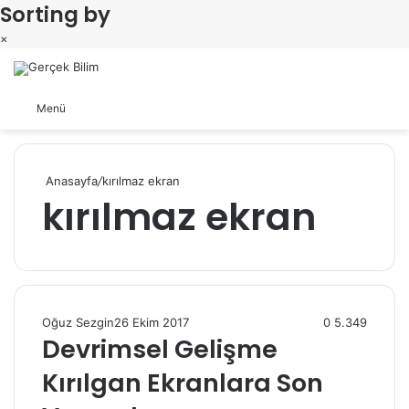
Sorting by
×
Arama yap ...
Dış görünümü değiştir
Menü
Anasayfa
/
kırılmaz ekran
kırılmaz ekran
Oğuz Sezgin
26 Ekim 2017
0
5.349
Devrimsel Gelişme
Kırılgan Ekranlara Son