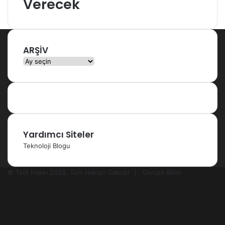
Verecek
ARŞİV
ARŞİV
Yardımcı Siteler
Teknoloji Blogu
© Telif Hakkı 2026, Tüm Hakları Saklıdır |
Gerçek Bilim
Facebook
X
YouTube
Instagram