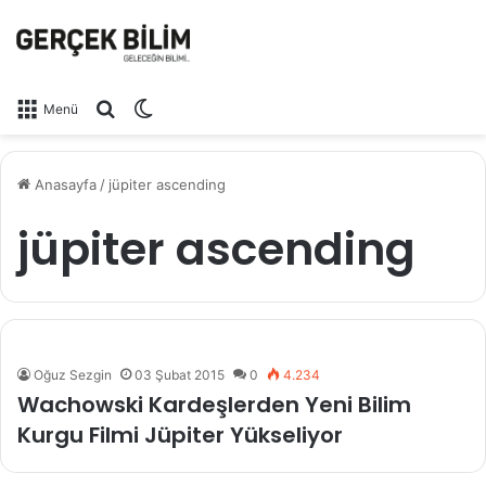
Arama yap ...
Dış görünümü değiştir
Menü
Anasayfa
/
jüpiter ascending
jüpiter ascending
Oğuz Sezgin
03 Şubat 2015
0
4.234
Wachowski Kardeşlerden Yeni Bilim
Kurgu Filmi Jüpiter Yükseliyor