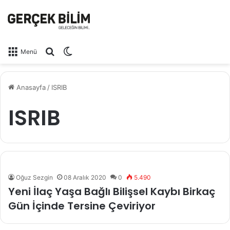
Arama yap ...
Dış görünümü değiştir
Menü
Anasayfa
/
ISRIB
ISRIB
Oğuz Sezgin
08 Aralık 2020
0
5.490
Yeni İlaç Yaşa Bağlı Bilişsel Kaybı Birkaç
Gün İçinde Tersine Çeviriyor