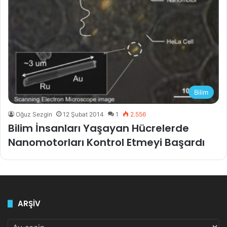
Bilim
Oğuz Sezgin
12 Şubat 2014
1
2.556
Bilim İnsanları Yaşayan Hücrelerde
Nanomotorları Kontrol Etmeyi Başardı
ARŞİV
ARŞİV