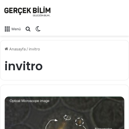
Arama yap ...
Dış görünümü değiştir
Menü
Anasayfa
/
invitro
invitro