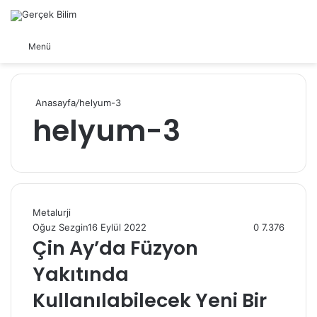
Arama yap ...
Dış görünümü değiştir
Menü
Anasayfa
/
helyum-3
helyum-3
Metalurji
Oğuz Sezgin
16 Eylül 2022
0
7.376
Çin Ay’da Füzyon
Yakıtında
Kullanılabilecek Yeni Bir