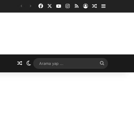
Facebook
X
YouTube
Instagram
RSS
Kayıt Ol
Rastgele Makale
Kenar Bölme
Rastgele Makale
Dış görünümü değiştir
Arama
yap
...