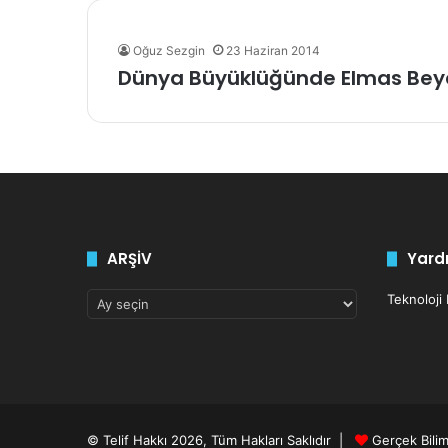
Oğuz Sezgin
23 Haziran 2014
Dünya Büyüklüğünde Elmas Bey
ARŞİV
Yardı
ARŞİV
Teknoloji
© Telif Hakkı 2026, Tüm Hakları Saklıdır |
Gerçek Bili