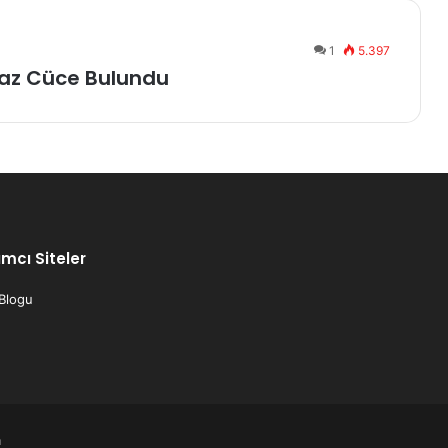
1
5.397
az Cüce Bulundu
mcı Siteler
 Blogu
m