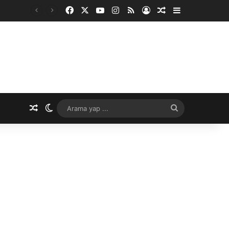
Facebook
X
YouTube
Instagram
RSS
Kayıt Ol
Rastgele Makale
Kenar Bölme
Rastgele Makale
Dış görünümü değiştir
Arama
yap
...