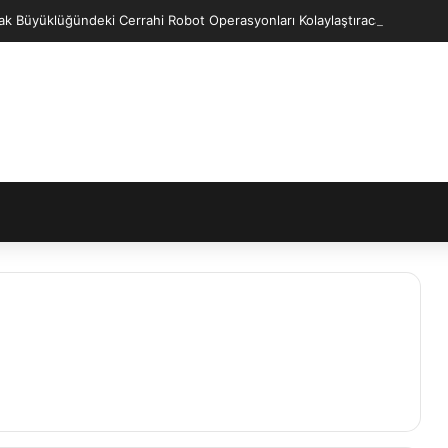
ak Büyüklüğündeki Cerrahi Robot Operasyonları Kolaylaştıracak