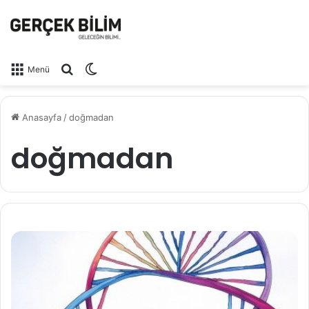
Arama yap ...
Dış görünümü değiştir
Menü
Anasayfa
/
doğmadan
doğmadan