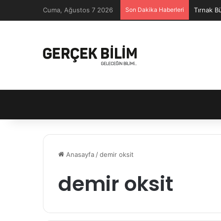
Cuma, Ağustos 7 2026
Son Dakika Haberleri
Tırnak B
Anasayfa
/
demir oksit
demir oksit