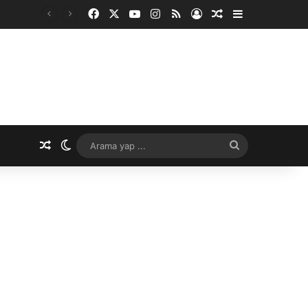
Facebook
X
YouTube
Instagram
RSS
Kayıt Ol
Rastgele Makale
Kenar Bölme
Rastgele Makale
Dış görünümü değiştir
Arama
yap
...