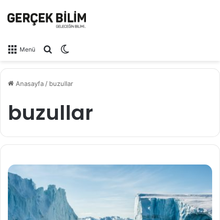
Arama yap ...
Dış görünümü değiştir
Menü
Anasayfa
/
buzullar
buzullar