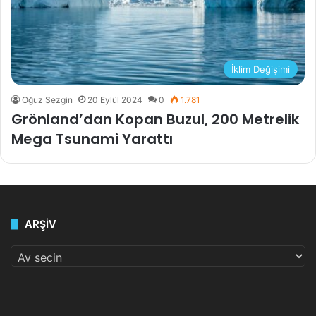
İklim Değişimi
Oğuz Sezgin
20 Eylül 2024
0
1.781
Grönland’dan Kopan Buzul, 200 Metrelik
Mega Tsunami Yarattı
ARŞİV
ARŞİV