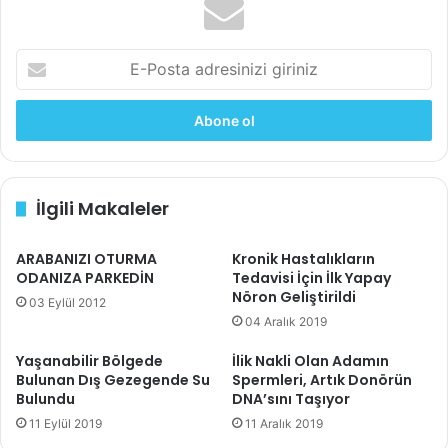
Zidong Wang, Longhua Tang, Li Huey Tan, Jinghong
Li, Yi Lu.
Discovery of the DNA “Genetic Code” for
E
Abiological Gold Nanoparticle
-
Morphologies
.
Angewandte Chemie International
P
o
Edition
, 2012; DOI:
10.1002/anie.201203716
s
t
a
İlgili Makaleler
a
d
r
ARABANIZI OTURMA
Kronik Hastalıkların
e
ODANIZA PARKEDİN
Tedavisi İçin İlk Yapay
s
Nöron Geliştirildi
03 Eylül 2012
i
04 Aralık 2019
n
i
Yaşanabilir Bölgede
İlik Nakli Olan Adamın
z
Bulunan Dış Gezegende Su
Spermleri, Artık Donörün
i
Bulundu
DNA’sını Taşıyor
g
11 Eylül 2019
11 Aralık 2019
i