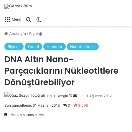
Arama yap ...
Dış görünümü değiştir
Menü
Anasayfa
/
Biyoloji
Biyoloji
Genel
Haberler
Nanoteknoloji
DNA Altın Nano-
Parçacıklarını Nükleotitlere
Dönüştürebiliyor
Oğuz Sezgin
Follow
Bir
11 Ağustos 2012
on
e-
Son güncelleme: 01 Haziran 2015
0
3.006
X
posta
1 dakika okuma süresi
göndermek