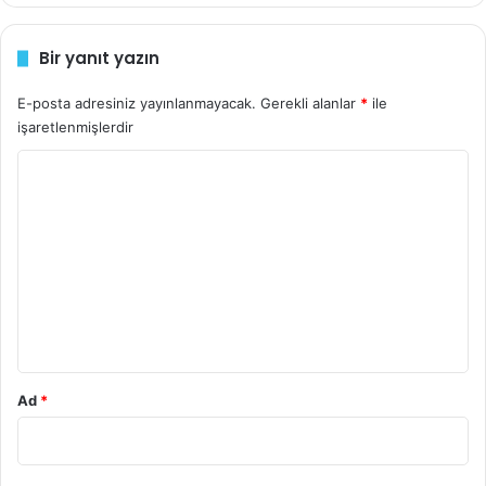
r
i
Bir yanıt yazın
n
i
z
E-posta adresiniz yayınlanmayacak.
Gerekli alanlar
*
ile
işaretlenmişlerdir
Y
o
r
u
m
*
Ad
*