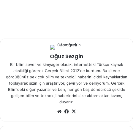
eklenmeden önce DNA’ nın genetik kodu olarak algılanacak
şekilde faklı şekillere dönüşmesine neden oluyor.
Adenin yuvarlak ve kabarık bir şekilde, Timin yıldız
şeklinde, Sitozin yuvarlak düz diskler şeklinde ve Guanin
altıgen şekliden üretiliyor.
Oğuz Sezgin
Bir sonraki adımda bilim adamları DNA kodların direk altın
Bir bilim sever ve kimyager olarak, internetteki Türkçe kaynak
nano- parçacıklardan üretecekler. Bu methodu farklı nano-
eksikliği görerek Gerçek Bilim’i 2012'de kurdum. Bu sitede
malzemelerin uygulamalarında kullanmayı da planalıyorlar.
gördüğünüz pek çok bilim ve teknoloji haberini ciddi kaynaklardan
toplayarak sizin için araştırıyor, çeviriyor ve derliyorum. Gerçek
Bilim'deki diğer yazarlar ve ben, her gün baş döndürücü şekilde
gelişen bilim ve teknoloji haberlerini size aktarmaktan kıvanç
duyarız.
Kaynak:
http://www.sciencedaily.com/releases/2012/08/12
0808163208.htm
We
Fa
X
b
ce
Referans:
sit
bo
esi
ok