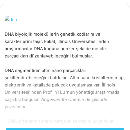
DNA biyolojik moleküllerin genetik kodlarını ve
karakterlerini taşır. Fakat, İllinois Üniversitesi’ nden
araştırmacılar DNA koduna benzer şekilde metalik
parçacıkları düzenleyebileceğini bulmuşlar.
DNA segmentinin altın nano parçacıkları
şekillendirebileceğini buldular. Altın nano kristallerinin tıp,
elektronik ve katalizde pek çok uygulaması var. İllinois
Üniversitesi’ nden Prof. Yi Lu ‘nun yönettiği araştırmada
şaşırtıcı bulgular
Angewandte Chemie
dergisinde
yayınlandı.
“ DNA şifrelenmiş nano-parçacık sentezini ucuz fakat
alışılmadık bir yöntemle yaparak, tahmin edilebilir yapılar