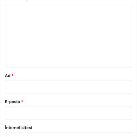
Y
o
r
u
m
*
Ad
*
E-posta
*
İnternet sitesi