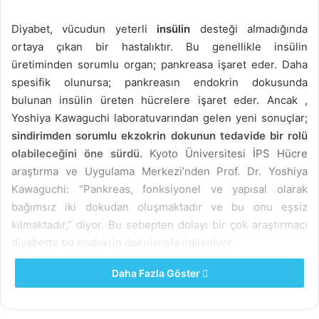
Diyabet, vücudun yeterli
insülin
desteği almadığında
ortaya çıkan bir hastalıktır. Bu genellikle insülin
üretiminden sorumlu organ; pankreasa işaret eder. Daha
spesifik olunursa; pankreasın endokrin dokusunda
bulunan insülin üreten hücrelere işaret eder. Ancak ,
Yoshiya Kawaguchi laboratuvarından gelen yeni sonuçlar;
sindirimden sorumlu ekzokrin dokunun tedavide bir rolü
olabileceğini öne sürdü.
Kyoto Üniversitesi İPS Hücre
araştırma ve Uygulama Merkezi’nden Prof. Dr. Yoshiya
Kawaguchi: “Pankreas, fonksiyonel ve yapısal olarak
bağımsız iki dokudan oluşmaktadır ve bu onu eşsiz
kılmaktadır,” diyor. Bu sebepten dolayı bir çok araştırmacı
diyabette bu endokrin dokularıyla ilgileniyor.
Daha Fazla Göster
Olgun pankreasta ekzokrin ve endokrin dokular bağımsız
olarak işlev gösterse de, pankreas gelişim sürecinde aynı
anda oluşurlar. Kawaguchi, hastalıklı ekzokrin dokunun