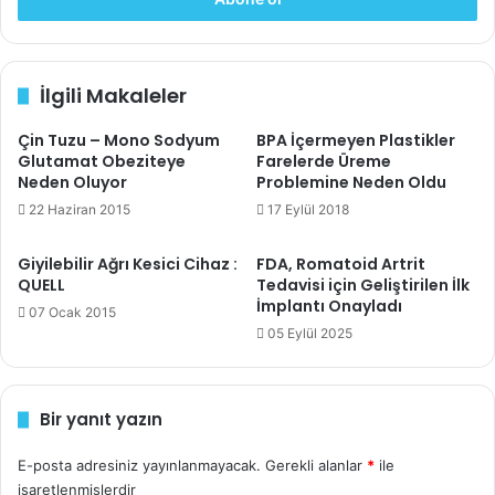
o
diyabet
şeker hastalığı
s
t
a
İlgili Makaleler
a
d
Çin Tuzu – Mono Sodyum
BPA İçermeyen Plastikler
r
Glutamat Obeziteye
Farelerde Üreme
e
Neden Oluyor
Problemine Neden Oldu
s
i
22 Haziran 2015
17 Eylül 2018
n
i
Giyilebilir Ağrı Kesici Cihaz :
FDA, Romatoid Artrit
z
QUELL
Tedavisi için Geliştirilen İlk
i
İmplantı Onayladı
07 Ocak 2015
g
05 Eylül 2025
i
r
i
Bir yanıt yazın
n
i
z
E-posta adresiniz yayınlanmayacak.
Gerekli alanlar
*
ile
işaretlenmişlerdir