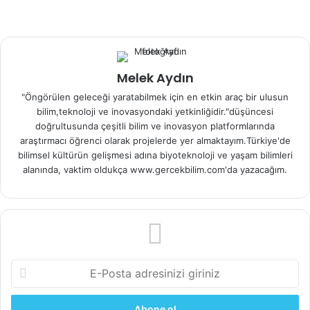
hayatta kalmasını ve farklılaşmasını düzenleyen bir
şeyler salgıladığı anlamına geliyor.”
şeklinde açıkladı.
Kawaguchi, bu verinin, diyabet tedavisinde gelecek
vaadedebileceğini umuyor.
Melek Aydın
"Öngörülen geleceği yaratabilmek için en etkin araç bir ulusun
Kaynak:
bilim,teknoloji ve inovasyondaki yetkinliğidir."düşüncesi
https://www.sciencedaily.com/releases/2016/02/16021806
doğrultusunda çeşitli bilim ve inovasyon platformlarında
0723.htm
araştırmacı öğrenci olarak projelerde yer almaktayım.Türkiye'de
bilimsel kültürün gelişmesi adına biyoteknoloji ve yaşam bilimleri
Referans:
Sota Kodama, Yasuhiro Nakano, Koji Hirata,
alanında, vaktim oldukça www.gercekbilim.com'da yazacağım.
Kenichiro Furuyama, Masashi Horiguchi, Takeshi Kuhara,
Toshihiko Masui, Michiya Kawaguchi, Maureen Gannon,
Christopher V. E. Wright, Shinji Uemoto, Yoshiya
Kawaguchi.
Diabetes Caused by Elastase-Cre-Mediated
Pdx1 Inactivation in Mice
.
Scientific Reports
, 2016; 6:
E
21211 DOI:
10.1038/srep21211
-
P