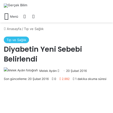
Arama yap ...
Dış görünümü değiştir
Menü
Anasayfa
/
Tıp ve Sağlık
Tıp ve Sağlık
Diyabetin Yeni Sebebi
Belirlendi
Melek Aydın
Bir
20 Şubat 2016
e-
Son güncelleme: 20 Şubat 2016
0
2.992
1 dakika okuma süresi
posta
göndermek