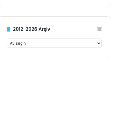
2012-2026 Arşiv
2
0
1
2
-
2
0
2
6
A
r
ş
i
v