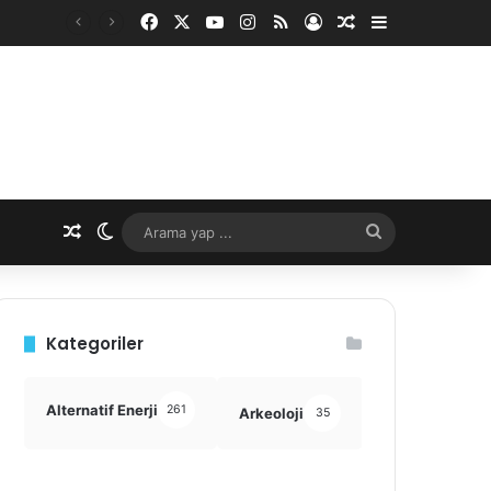
Facebook
X
YouTube
Instagram
RSS
Kayıt Ol
Rastgele Makale
Kenar Bölme
Rastgele Makale
Dış görünümü değiştir
Arama
yap
...
Kategoriler
Alternatif Enerji
261
Arkeoloji
Astronomi
35
355