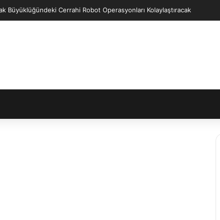
ak Büyüklüğündeki Cerrahi Robot Operasyonları Kolaylaştıracak