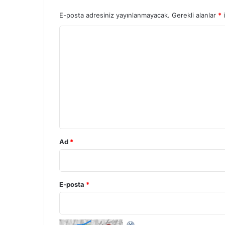
E-posta adresiniz yayınlanmayacak.
Gerekli alanlar
*
i
Y
o
r
u
m
*
Ad
*
E-posta
*